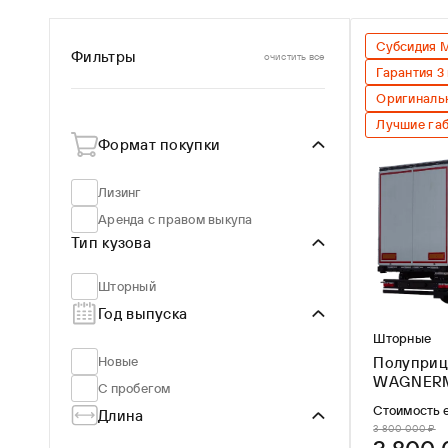
От
До
По популярности
В наличии
По новизне
Цена ↑
Субсидия 
Фильтры
очистить все
Цена ↓
Гарантия 3 
Оригиналь
Лучшие га
Формат покупки
Лизинг
Аренда с правом выкупа
Тип кузова
Шторный
Год выпуска
Шторные
Полуприц
Новые
WAGNERM
С пробегом
LONG TIM
Стоимость 
Длина
3 800 000 ₽