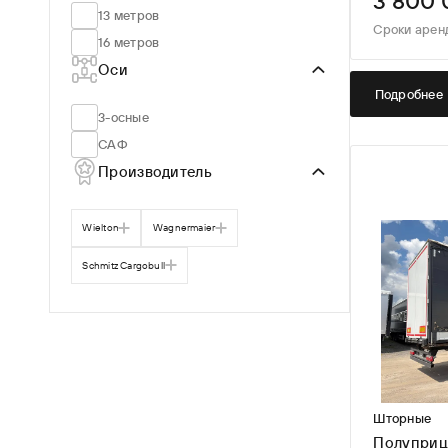
3 800 
13 метров
Сроки арен
16 метров
Оси
Подробнее
3-осные
САФ
Производитель
Wielton
Wagnermaier
Schmitz Cargobull
Шторные
Полуприц