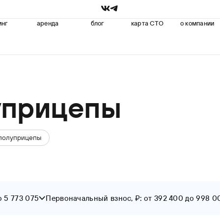
инг
аренда
блог
карта СТО
о компании
уприцепы
 полуприцепы
о 5 773 075
Первоначальный взнос, ₽: от 392 400 до 998 0