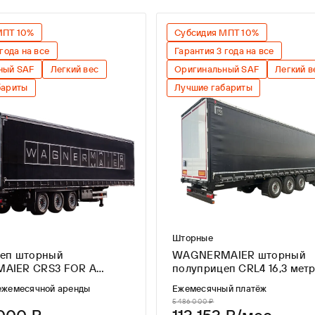
От
До
МПТ 10%
Субсидия МПТ 10%
года на все
Гарантия 3 года на все
ный SAF
Легкий вес
Оригинальный SAF
Легкий в
бариты
Лучшие габариты
Шторные
еп шторный
WAGNERMAIER шторный
AIER CRS3 FOR A
полуприцеп CRL4 1
E
ежемесячной аренды
Ежемесячный платёж
5 486 000 ₽