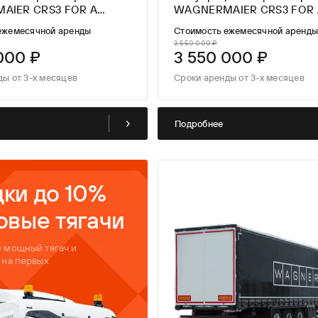
AIER CRS3 FOR A
WAGNERMAIER CRS3 FOR 
E
LONG TIME
ежемесячной аренды
Стоимость ежемесячной аренд
3 550 000 ₽
000 ₽
3 550 000 ₽
ды от 3-х месяцев
Сроки аренды от 3-х месяцев
Подробнее
ки до 10%
овые тягачи
 мощный тягач и
 на первых