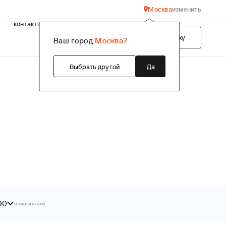
Москва
изменить
контакты
Подобрать технику
Ваш город
Москва?
Выбрать другой
Да
00
очистить все