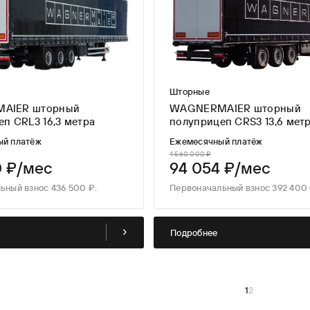
Шторные
AIER шторный
WAGNERMAIER шторный
п CRL3 16,3 метра
полуприцеп CRS3 13,6 мет
ый платёж
Ежемесячный платёж
4 560 000 ₽
0 ₽/мес
94 054 ₽/мес
ьный взнос 436 500 ₽.
Первоначальный взнос 392 400 
Подробнее
1
2