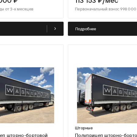
000 ₽
113 153 ₽/мес
ды от 3-х месяцев
Первоначальный взнос 998 000 
Подробнее
Шторные
еп шторно-бортовой
Полуприцеп шторно-борт