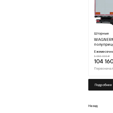
Шторные
WAGNERM
полуприце
Ежемесячн
5 050 000 ₽
104 16
Первоначал
Подробнее
Назад