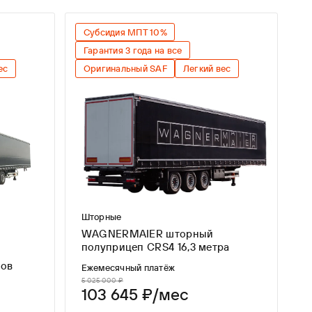
Субсидия МПТ 10%
Гарантия 3 года на все
ес
Оригинальный SAF
Легкий вес
Шторные
WAGNERMAIER шторный
полуприцеп CRS4 16,3 метра
6,3 метров
Ежемесячный платёж
5 025 000 ₽
103 645 ₽/мес