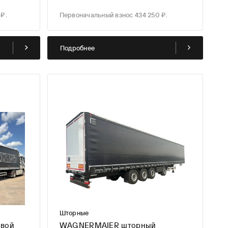
₽.
Первоначальный взнос 434 250 ₽.
Подробнее
Шторные
овой
WAGNERMAIER шторный