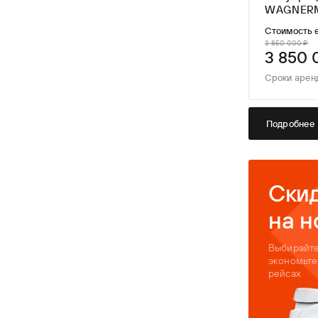
WAGNERM
LONG TIM
Стоимость 
3 850 000 ₽
3 850 
Сроки арен
Подробнее
Скид
на н
Выбирайте
экономьте
рейсах