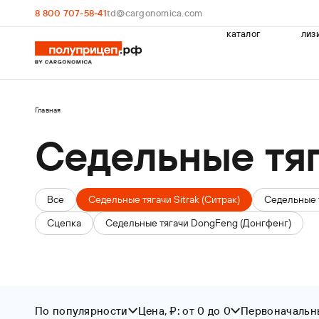
8 800 707-58-41
td@cargonomica.com
каталог
лиз
Главная
Седельные тяг
Все
Седельные тягачи Sitrak (Ситрак)
Седельные 
Сцепка
Седельные тягачи DongFeng (Донгфенг)
По популярности
Цена, ₽: от 0 до 0
Первоначальны