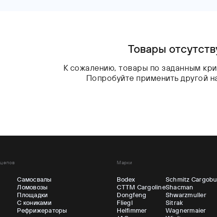
До
Товары отсутст
К сожалению, товары по заданным кри
Попробуйте применить другой н
ицепов
Марки
Самосвалы
Bodex
Schmitz Cargobu
Ломовозы
CTTM Cargoline
Shacman
ы
Площадки
Dongfeng
Shwarzmuller
С кониками
Fliegl
Sitrak
Рефрижераторы
Helfimmer
Wagnermaier