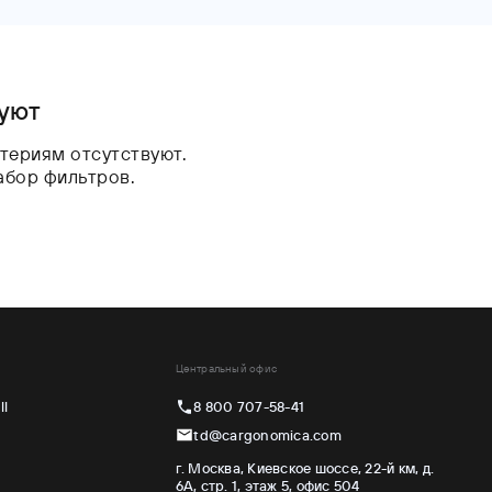
вуют
териям отсутствуют.
абор фильтров.
Центральный офис
ll
8 800 707-58-41
td@cargonomica.com
г. Москва, Киевское шоссе, 22-й км, д.
6А, стр. 1, этаж 5, офис 504