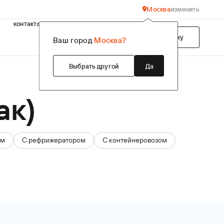
Москва
изменить
контакты
Подобрать технику
Ваш город
Москва?
Выбрать другой
Да
ак)
ом
С рефрижератором
С контейнеровозом