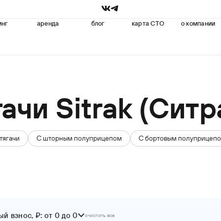
инг
аренда
блог
карта СТО
о компании
ачи Sitrak (Ситр
тягачи
С шторным полуприцепом
С бортовым полуприцеп
й взнос, ₽: от 0 до 0
очистить все