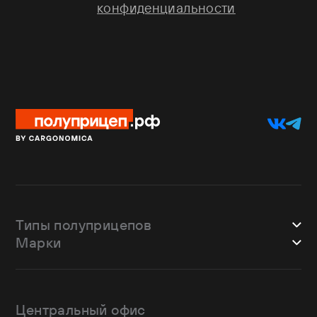
конфиденциальности
Типы полуприцепов
Марки
Шторные
Bodex
Лесовозы
CTTM Cargoline
Зерновозы
Dongfeng
Изотермы
Центральный офис