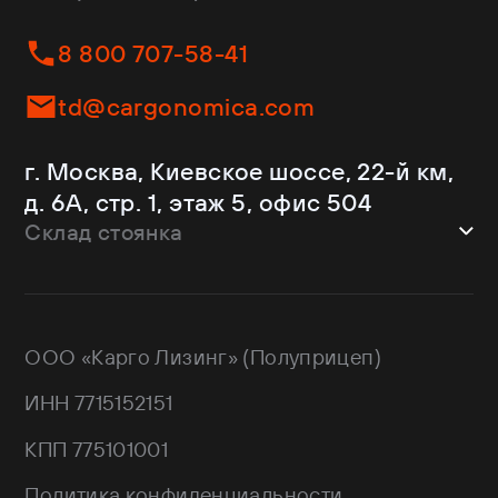
Fliegl
Бортовые
Helfimmer
Контейнеровозы
8 800 707-58-41
JAC
Самосвалы
Kassbohrer
Ломовозы
td@cargonomica.com
Koluman
Площадки
Krone
С кониками
г. Москва, Киевское шоссе, 22-й км,
Mercedes-Benz
Рефрижераторы
д. 6А, стр. 1, этаж 5, офис 504
Schmitz Cargobull
Склад стоянка
Shacman
Shwarzmuller
г. Москва, Троицкий АО,
Sitrak
Краснопахорский район, квартал №
Wagnermaier
171 GPS: 55.443540, 37.293077
ООО «Карго Лизинг» (Полуприцеп)
Wielton
Валдай
ИНН 7715152151
НЕФАЗ
РИАТ
КПП 775101001
Тонар
Политика конфиденциальности