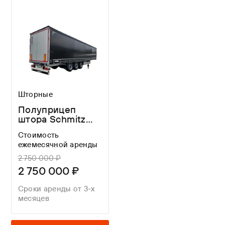
Шторные
Полуприцеп
штора Schmitz
Cargobull SCS
Стоимость
24/L E B
ежемесячной аренды
2 750 000 ₽
2 750 000 ₽
Сроки аренды от 3-х
месяцев