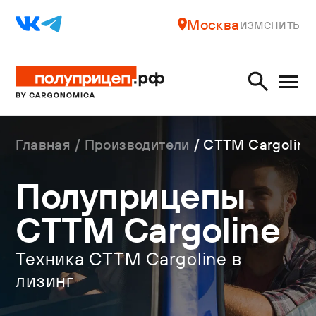
Москва
изменить
Главная
Производители
CTTM Cargoline
Полуприцепы
CTTM Cargoline
Техника CTTM Cargoline в
лизинг