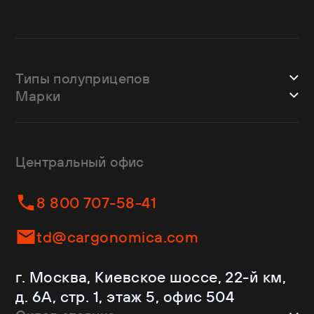
Типы полуприцепов
Марки
Шторные
Bodex
Лесовозы
CTTM Cargoline
Зерновозы
Dongfeng
Изотермы
Центральный офис
Fliegl
Бортовые
Helfimmer
Контейнеровозы
8 800 707-58-41
JAC
Самосвалы
Kassbohrer
Ломовозы
td@cargonomica.com
Koluman
Площадки
Krone
С кониками
г. Москва, Киевское шоссе, 22-й км,
Mercedes-Benz
Рефрижераторы
д. 6А, стр. 1, этаж 5, офис 504
Schmitz Cargobull