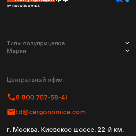
Типы полуприцепов
Марки
Шторные
Bodex
Лесовозы
CTTM Cargoline
Зерновозы
Dongfeng
Изотермы
Центральный офис
Fliegl
Бортовые
Helfimmer
Контейнеровозы
8 800 707-58-41
JAC
Самосвалы
Kassbohrer
Ломовозы
td@cargonomica.com
Koluman
Площадки
Krone
С кониками
г. Москва, Киевское шоссе, 22-й км,
Mercedes-Benz
Рефрижераторы