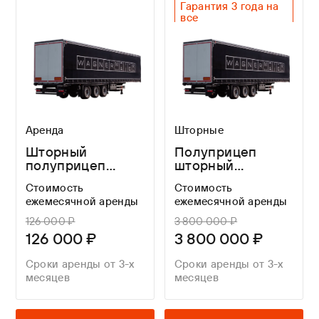
Гарантия 3 года на
все
Оригинальный SAF
Легкий вес
Лучшие габариты
Аренда
Шторные
Шторный
Полуприцеп
полуприцеп
шторный
WAGNERMAIER
WAGNERMAIER
Стоимость
Стоимость
CRS3 в аренду
CRS3 FOR A
ежемесячной аренды
ежемесячной аренды
LONG TIME
126 000 ₽
3 800 000 ₽
126 000 ₽
3 800 000 ₽
Сроки аренды от 3-х
Сроки аренды от 3-х
месяцев
месяцев