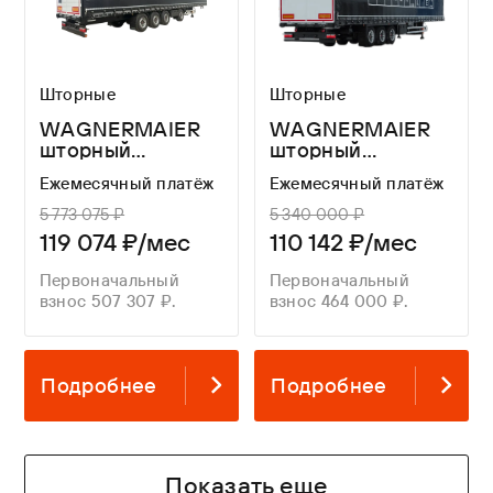
Шторные
Шторные
WAGNERMAIER
WAGNERMAIER
шторный
шторный
полуприцеп CRL4
полуприцеп CRL3
Ежемесячный платёж
Ежемесячный платёж
16,8 метров
16,8 метров
5 773 075 ₽
5 340 000 ₽
119 074 ₽/мес
110 142 ₽/мес
Первоначальный
Первоначальный
взнос 507 307 ₽.
взнос 464 000 ₽.
Подробнее
Подробнее
Показать еще