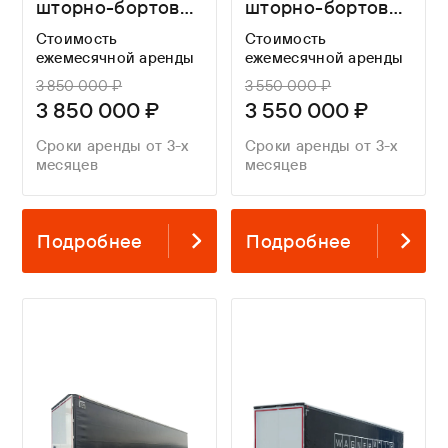
шторно-бортовой
шторно-бортовой
WAGNERMAIER
WAGNERMAIER
Стоимость
Стоимость
CRS3 FOR A
CRS3 FOR A
ежемесячной аренды
ежемесячной аренды
LONG TIME
LONG TIME
3 850 000 ₽
3 550 000 ₽
3 850 000 ₽
3 550 000 ₽
Сроки аренды от 3-х
Сроки аренды от 3-х
месяцев
месяцев
Подробнее
Подробнее