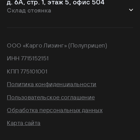
д. 6А, стр. 1, этаж 5, офис 504
Schmitz Cargobull
Склад стоянка
Shacman
Shwarzmuller
г. Москва, Троицкий АО,
Sitrak
Краснопахорский район, квартал №
Wagnermaier
171 GPS: 55.443540, 37.293077
ООО «Карго Лизинг» (Полуприцеп)
Wielton
Валдай
ИНН 7715152151
НЕФАЗ
РИАТ
КПП 775101001
Тонар
Политика конфиденциальности
Пользовательское соглашение
Обработка персональных данных
Карта сайта