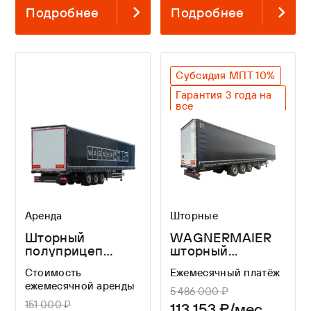
Подробнее
Подробнее
Субсидия МПТ 10%
Гарантия 3 года на
все
Оригинальный SAF
Легкий вес
Лучшие габариты
Аренда
Шторные
Шторный
WAGNERMAIER
полуприцеп
шторный
WAGNERMAIER
полуприцеп CRL4
Стоимость
Ежемесячный платёж
16,5 м в аренду
16,3 метров
ежемесячной аренды
от 3-х мес
5 486 000 ₽
151 000 ₽
113 153 ₽/мес