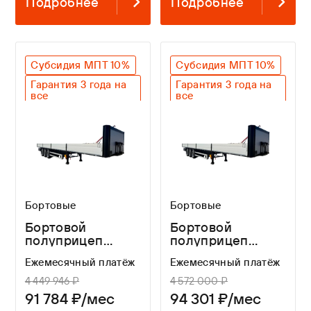
Подробнее
Подробнее
Субсидия МПТ 10%
Субсидия МПТ 10%
Гарантия 3 года на
Гарантия 3 года на
все
все
Оригинальный SAF
Оригинальный SAF
Бортовые
Бортовые
Бортовой
Бортовой
полуприцеп
полуприцеп
WAGNERMAIER
WAGNERMAIER
Ежемесячный платёж
Ежемесячный платёж
CRS4
CRL4
4 449 946 ₽
4 572 000 ₽
91 784 ₽/мес
94 301 ₽/мес