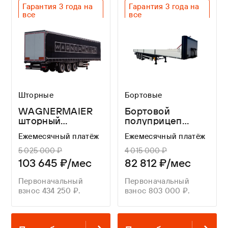
Гарантия 3 года на
Гарантия 3 года на
все
все
Оригинальный SAF
Оригинальный SAF
Легкий вес
Легкий вес
Шторные
Бортовые
WAGNERMAIER
Бортовой
шторный
полуприцеп
полуприцеп
WAGNERMAIER
Ежемесячный платёж
Ежемесячный платёж
CRS4 16,3 метра
CRS3
5 025 000 ₽
4 015 000 ₽
103 645 ₽/мес
82 812 ₽/мес
Первоначальный
Первоначальный
взнос 434 250 ₽.
взнос 803 000 ₽.