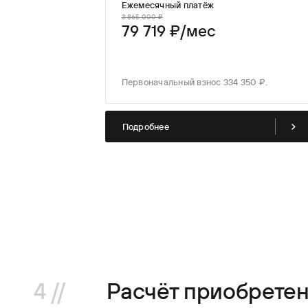
Ежемесячный платёж
3 865 000 ₽
79 719 ₽/мес
с
 393 480 ₽.
Первоначальный взнос 334 350 ₽.
Подробнее
4 //
Расчёт приобретен