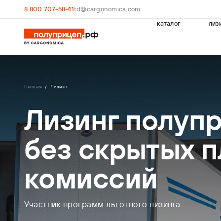
8 800 707-58-41
td@cargonomica.com
каталог
лиз
Главная
Лизинг
Лизинг полупр
без скрытых п
комиссий
Участник программ льготного лизинга