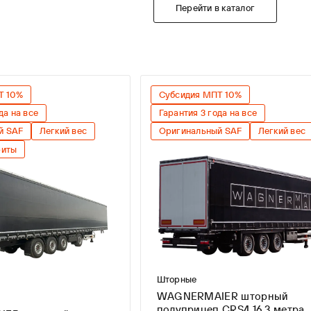
Перейти в каталог
Т 10%
Субсидия МПТ 10%
да на все
Гарантия 3 года на все
й SAF
Легкий вес
Оригинальный SAF
Легкий вес
риты
Шторные
WAGNERMAIER шторный
полуприцеп CRS4 16,3 метра