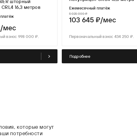
IER шторный
полуприцеп CRL4 16,3 метров
Ежемесячный платёж
5 025 000 ₽
 платёж
103 645 ₽/мес
₽/мес
ый взнос 998 000 ₽.
Первоначальный взнос 434 250 ₽.
Подробнее
ловия, которые могут
ваши потребности