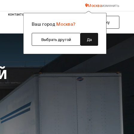
Москва
изменить
контакты
Подобрать технику
Ваш город
Москва?
Выбрать другой
Да
й