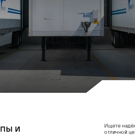
пы и
Ищете надёж
отличной це