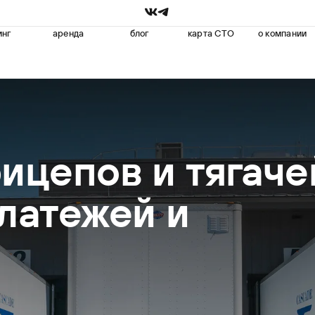
инг
аренда
блог
карта СТО
о компании
ицепов и тягаче
латежей и