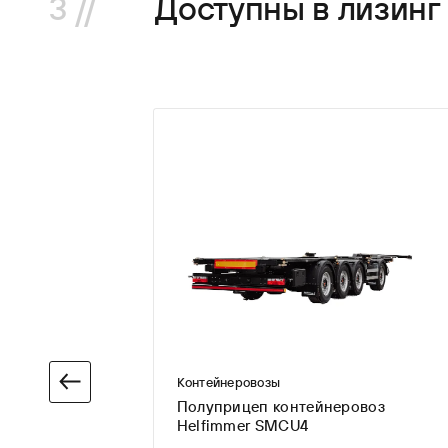
3 //
Доступны в лизинг
е
Контейнеровозы
Полуприцеп контейнеровоз
Helfimmer SMCU4
ицеп
RL4