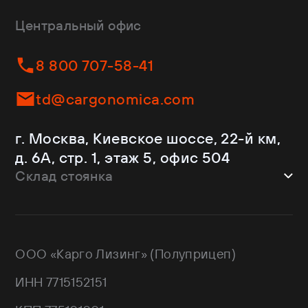
CTTM Cargoline
Зерновозы
Dongfeng
Изотермы
Центральный офис
Fliegl
Бортовые
Helfimmer
Контейнеровозы
8 800 707-58-41
JAC
Самосвалы
Kassbohrer
Ломовозы
td@cargonomica.com
Koluman
Площадки
Krone
С кониками
г. Москва, Киевское шоссе, 22-й км,
Mercedes-Benz
Рефрижераторы
д. 6А, стр. 1, этаж 5, офис 504
Schmitz Cargobull
Склад стоянка
Shacman
Shwarzmuller
г. Москва, Троицкий АО,
Sitrak
Краснопахорский район, квартал №
Wagnermaier
171 GPS: 55.443540, 37.293077
ООО «Карго Лизинг» (Полуприцеп)
Wielton
Валдай
ИНН 7715152151
НЕФАЗ