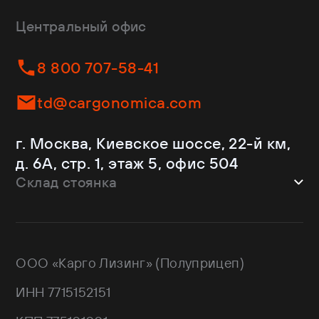
CTTM Cargoline
Зерновозы
Dongfeng
Изотермы
Центральный офис
Fliegl
Бортовые
Helfimmer
Контейнеровозы
8 800 707-58-41
JAC
Самосвалы
Kassbohrer
Ломовозы
td@cargonomica.com
Koluman
Площадки
Krone
С кониками
г. Москва, Киевское шоссе, 22-й км,
Mercedes-Benz
Рефрижераторы
д. 6А, стр. 1, этаж 5, офис 504
Schmitz Cargobull
Склад стоянка
Shacman
Shwarzmuller
г. Москва, Троицкий АО,
Sitrak
Краснопахорский район, квартал №
Wagnermaier
171 GPS: 55.443540, 37.293077
ООО «Карго Лизинг» (Полуприцеп)
Wielton
Валдай
ИНН 7715152151
НЕФАЗ