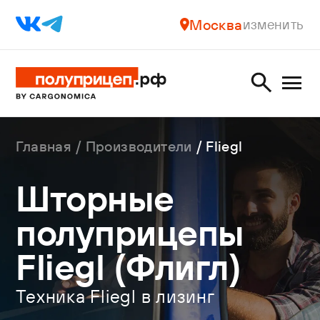
Москва
изменить
Главная
Производители
Fliegl
Шторные
полуприцепы
Fliegl (Флигл)
Техника Fliegl в лизинг