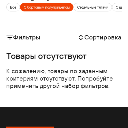
Все
С бортовым полуприцепом
Седельные тягачи
С што
Фильтры
Сортировка
Товары отсутствуют
К сожалению, товары по заданным
критериям отсутствуют. Попробуйте
применить другой набор фильтров.