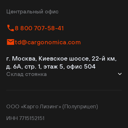
CTTM Cargoline
Зерновозы
Dongfeng
Изотермы
Центральный офис
Fliegl
Бортовые
Helfimmer
Контейнеровозы
8 800 707-58-41
JAC
Самосвалы
Kassbohrer
Ломовозы
td@cargonomica.com
Koluman
Площадки
Krone
С кониками
г. Москва, Киевское шоссе, 22-й км,
Mercedes-Benz
Рефрижераторы
д. 6А, стр. 1, этаж 5, офис 504
Schmitz Cargobull
Склад стоянка
Shacman
Shwarzmuller
г. Москва, Троицкий АО,
Sitrak
Краснопахорский район, квартал №
Wagnermaier
171 GPS: 55.443540, 37.293077
ООО «Карго Лизинг» (Полуприцеп)
Wielton
Валдай
ИНН 7715152151
НЕФАЗ