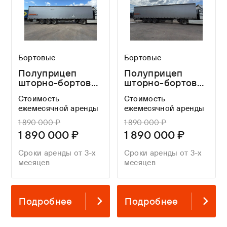
Бортовые
Бортовые
Полуприцеп
Полуприцеп
шторно-бортовой
шторно-бортовой
ТОНАР 9888 с
ТОНАР 9888 с
Стоимость
Стоимость
закладными, без
закладными, без
ежемесячной аренды
ежемесячной аренды
ящика, без
ящика, без
коников
коников
1 890 000 ₽
1 890 000 ₽
1 890 000 ₽
1 890 000 ₽
Сроки аренды от 3-х
Сроки аренды от 3-х
месяцев
месяцев
Подробнее
Подробнее