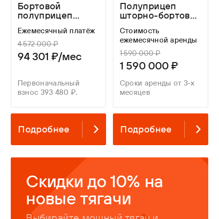
Бортовой
Полуприцеп
полуприцеп
шторно-бортовой
WAGNERMAIER
ТОНАР 98881 с
Ежемесячный платёж
Стоимость
CRL4
закладными, без
ежемесячной аренды
ящика, без
4 572 000 ₽
коников
1 590 000 ₽
94 301 ₽/мес
1 590 000 ₽
Первоначальный
Сроки аренды от 3-х
взнос 393 480 ₽.
месяцев
Подробнее
Подробнее
Скидки до 10% на
новые тягачи
Выбирайте мощный тягач и