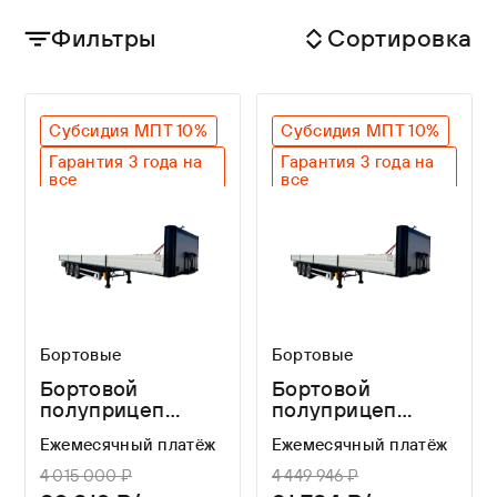
Фильтры
Сортировка
Субсидия МПТ 10%
Субсидия МПТ 10%
Гарантия 3 года на
Гарантия 3 года на
все
все
Оригинальный SAF
Оригинальный SAF
Легкий вес
Бортовые
Бортовые
Бортовой
Бортовой
полуприцеп
полуприцеп
WAGNERMAIER
WAGNERMAIER
Ежемесячный платёж
Ежемесячный платёж
CRS3
CRS4
4 015 000 ₽
4 449 946 ₽