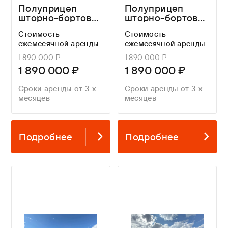
Полуприцеп
Полуприцеп
шторно-бортовой
шторно-бортовой
ТОНАР 9888 с
ТОНАР 9888 с
Стоимость
Стоимость
закладными, без
закладными, без
ежемесячной аренды
ежемесячной аренды
ящика, без
ящика, без
коников
коников
1 890 000 ₽
1 890 000 ₽
1 890 000 ₽
1 890 000 ₽
Сроки аренды от 3-х
Сроки аренды от 3-х
месяцев
месяцев
Подробнее
Подробнее