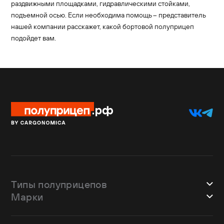
раздвижными площадками, гидравлическими стойками,
подъемной осью. Если необходима помощь – представитель
нашей компании расскажет, какой бортовой полуприцеп
подойдет вам.
Типы полуприцепов
Марки
Шторные
Bodex
Лесовозы