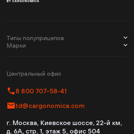
Типы полуприцепов
Марки
Шторные
Bodex
Лесовозы
CTTM Cargoline
Зерновозы
Dongfeng
Изотермы
Центральный офис
Fliegl
Бортовые
Helfimmer
Контейнеровозы
8 800 707-58-41
JAC
Самосвалы
Kassbohrer
Ломовозы
td@cargonomica.com
Koluman
Площадки
Krone
С кониками
г. Москва, Киевское шоссе, 22-й км,
Mercedes-Benz
Рефрижераторы
д. 6А, стр. 1, этаж 5, офис 504