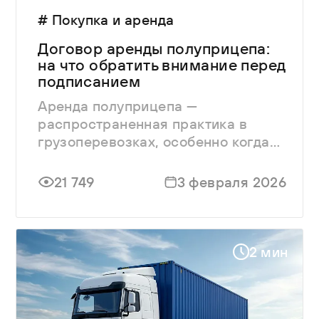
# Покупка и аренда
Договор аренды полуприцепа:
на что обратить внимание перед
подписанием
Аренда полуприцепа —
распространенная практика в
грузоперевозках, особенно когда
покупка собственной техники
экономически нецелесообразна.
21 749
3 февраля 2026
2 мин