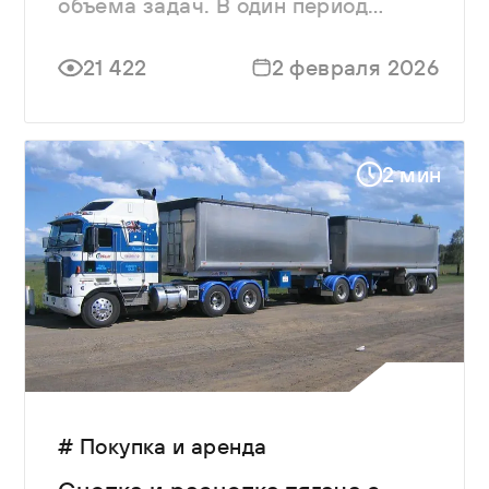
объема задач. В один период
требуется интенсивная перевозка
урожая, в другой — доставка
21 422
2 февраля 2026
кормов, удобрений или животных.
2 мин
# Покупка и аренда