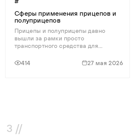
#
Сферы применения прицепов и
полуприцепов
Прицепы и полуприцепы давно
вышли за рамки просто
транспортного средства для
перевозки грузов. Сегодня это
высокоспециализированная
414
27 мая 2026
техника, без которой невозможно
представить ни одну серьезную
отрасль — от стройки до пищевой
логистики.
3 //