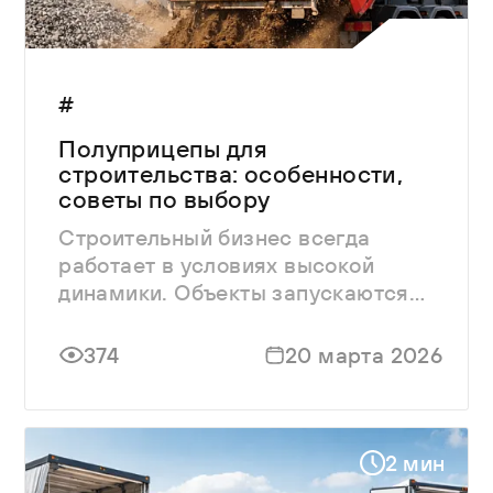
#
Полуприцепы для
строительства: особенности,
советы по выбору
Строительный бизнес всегда
работает в условиях высокой
динамики. Объекты запускаются
быстро, сроки жесткие, а перебои в
поставках материалов могут
374
20 марта 2026
остановить весь производственный
цикл.
2 мин