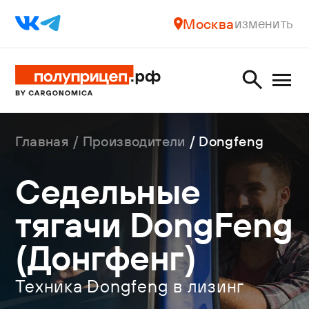
Москва
изменить
Главная
Производители
Dongfeng
Седельные
тягачи DongFeng
(Донгфенг)
Техника Dongfeng в лизинг