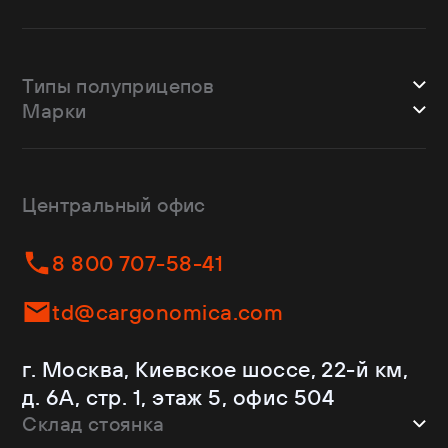
Типы полуприцепов
Марки
Шторные
Bodex
Лесовозы
CTTM Cargoline
Зерновозы
Dongfeng
Изотермы
Центральный офис
Fliegl
Бортовые
Helfimmer
Контейнеровозы
8 800 707-58-41
JAC
Самосвалы
Kassbohrer
Ломовозы
td@cargonomica.com
Koluman
Площадки
Krone
С кониками
г. Москва, Киевское шоссе, 22-й км,
Mercedes-Benz
Рефрижераторы
д. 6А, стр. 1, этаж 5, офис 504
Schmitz Cargobull
Склад стоянка
Shacman