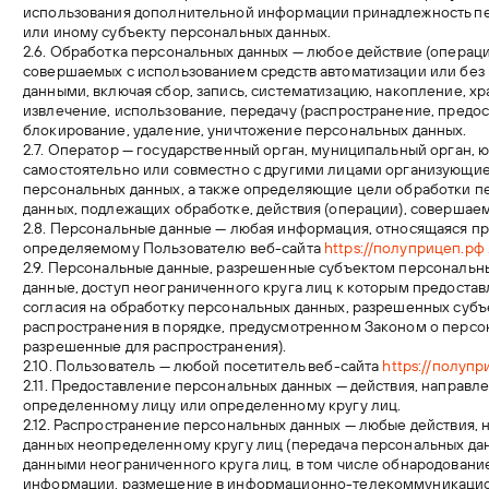
использования дополнительной информации принадлежность п
или иному субъекту персональных данных.
2.6. Обработка персональных данных — любое действие (операци
совершаемых с использованием средств автоматизации или без 
данными, включая сбор, запись, систематизацию, накопление, х
извлечение, использование, передачу (распространение, предос
блокирование, удаление, уничтожение персональных данных.
2.7. Оператор — государственный орган, муниципальный орган, 
самостоятельно или совместно с другими лицами организующи
персональных данных, а также определяющие цели обработки п
данных, подлежащих обработке, действия (операции), соверша
2.8. Персональные данные — любая информация, относящаяся п
определяемому Пользователю веб-сайта
https://полуприцеп.рф
2.9. Персональные данные, разрешенные субъектом персональн
данные, доступ неограниченного круга лиц к которым предоста
согласия на обработку персональных данных, разрешенных суб
распространения в порядке, предусмотренном Законом о персо
разрешенные для распространения).
2.10. Пользователь — любой посетитель веб-сайта
https://полуп
2.11. Предоставление персональных данных — действия, направ
определенному лицу или определенному кругу лиц.
2.12. Распространение персональных данных — любые действия,
данных неопределенному кругу лиц (передача персональных да
данными неограниченного круга лиц, в том числе обнародовани
информации, размещение в информационно-телекоммуникацион