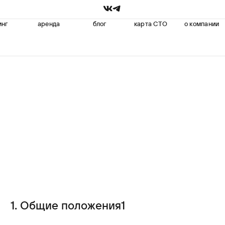
инг
аренда
блог
карта СТО
о компании
1. Общие положения1