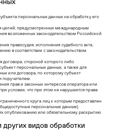
нных
 субъекта персональных данных на обработку его
ия целей, предусмотренных международным
ения возложенных законодательством Российской
ния правосудия, исполнения судебного акта,
ению в соответствии с законодательством
я договора, стороной которого либо
убъект персональных данных, а также для
ных или договора, по которому субъект
и поручителем.
ения прав и законных интересов оператора или
ри условии, что при этом не нарушаются права
ограниченного круга лиц к которым предоставлен
 общедоступные персональные данные).
щих опубликованию или обязательному раскрытию
и других видов обработки