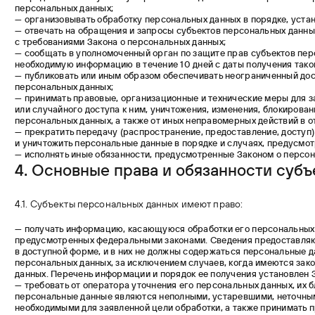
персональных данных;
— организовывать обработку персональных данных в порядке, уст
— отвечать на обращения и запросы субъектов персональных данных
с требованиями Закона о персональных данных;
— сообщать в уполномоченный орган по защите прав субъектов пер
необходимую информацию в течение 10 дней с даты получения тако
— публиковать или иным образом обеспечивать неограниченный дос
персональных данных;
— принимать правовые, организационные и технические меры для 
или случайного доступа к ним, уничтожения, изменения, блокирова
персональных данных, а также от иных неправомерных действий в 
— прекратить передачу (распространение, предоставление, доступ)
и уничтожить персональные данные в порядке и случаях, предусмо
— исполнять иные обязанности, предусмотренные Законом о персон
4. Основные права и обязанности
субъ
4.1. Субъекты персональных данных имеют право:
— получать информацию, касающуюся обработки его персональных 
предусмотренных федеральными законами. Сведения предоставля
в доступной форме, и в них не должны содержаться персональные 
персональных данных, за исключением случаев, когда имеются зак
данных. Перечень информации и порядок ее получения установлен 
— требовать от оператора уточнения его персональных данных, их б
персональные данные являются неполными, устаревшими, неточным
необходимыми для заявленной цели обработки, а также принимать 