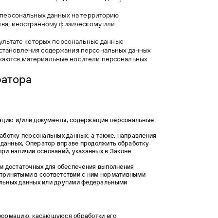
а персональных данных на территорию
ства, иностранному физическому или
зультате которых персональные данные
сстановления содержания персональных данных
жаются материальные носители персональных
ратора
мацию и/или документы, содержащие персональные
аботку персональных данных, а также, направления
данных, Оператор вправе продолжить обработку
ри наличии оснований, указанных в Законе
 и достаточных для обеспечения выполнения
 принятыми в соответствии с ним нормативными
альных данных или другими федеральными
нформацию, касающуюся обработки его