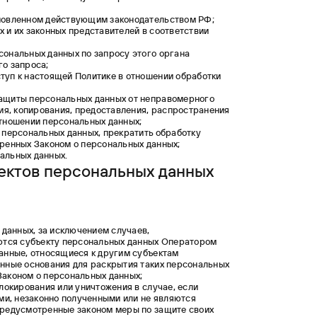
ановленном действующим законодательством РФ;
 и их законных представителей в соответствии
сональных данных по запросу этого органа
го запроса;
туп к настоящей Политике в отношении обработки
защиты персональных данных от неправомерного
ния, копирования, предоставления, распространения
отношении персональных данных;
 персональных данных, прекратить обработку
тренных Законом о персональных данных;
альных данных.
ектов персональных данных
данных, за исключением случаев,
ются субъекту персональных данных Оператором
данные, относящиеся к другим субъектам
онные основания для раскрытия таких персональных
Законом о персональных данных;
локирования или уничтожения в случае, если
и, незаконно полученными или не являются
предусмотренные законом меры по защите своих