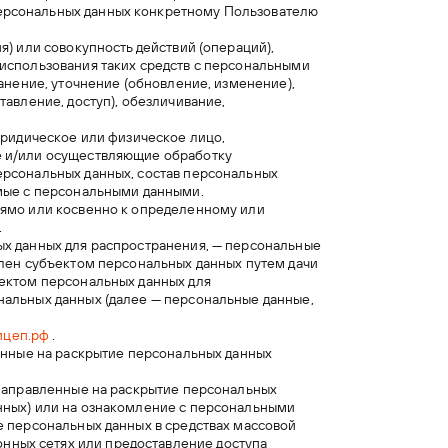
ерсональных данных конкретному Пользователю
я) или совокупность действий (операций),
использования таких средств с персональными
ранение, уточнение (обновление, изменение),
тавление, доступ), обезличивание,
юридическое или физическое лицо,
е и/или осуществляющие обработку
ерсональных данных, состав персональных
емые с персональными данными.
рямо или косвенно к определенному или
.
ых данных для распространения, — персональные
влен субъектом персональных данных путем дачи
ъектом персональных данных для
нальных данных (далее — персональные данные,
рицеп.рф
.
ленные на раскрытие персональных данных
 направленные на раскрытие персональных
нных) или на ознакомление с персональными
е персональных данных в средствах массовой
ных сетях или предоставление доступа