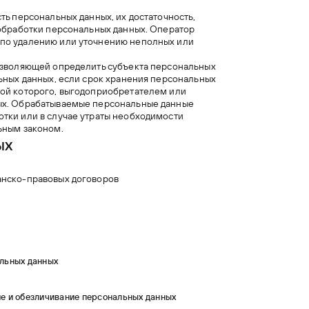
ть персональных данных, их достаточность,
 обработки персональных данных. Оператор
 по удалению или уточнению неполных или
позволяющей определить субъекта персональных
ьных данных, если срок хранения персональных
ной которого, выгодоприобретателем или
ных. Обрабатываемые персональные данные
тки или в случае утраты необходимости
ьным законом.
ых
анско-правовых договоров
льных данных
ние и обезличивание персональных данных