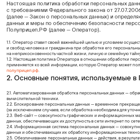
Настоящая политика обработки персональных данн
с требованиями Федерального закона от 27.07.200
(далее — Закон о персональных данных) и определ
данных и меры по обеспечению безопасности перс
Полуприцеп.РФ (далее — Оператор).
1.1. Оператор ставит своей важнейшей целью и условием осуще
и свобод человека и гражданина при обработке его персональны
на неприкосновенность частной жизни, личную и семейную тайну
1.2. Настоящая политика Оператора в отношении обработки пер
применяется ко всей информации, которую Оператор может пол
полуприцеп.рф
.
2. Основные понятия,
используемые в 
2.1. Автоматизированная обработка персональных данных — обр
вычислительной техники.
2.2. Блокирование персональных данных — временное прекращ
(за исключением случаев, если обработка необходима для уточн
2.3. Веб-сайт — совокупность графических и информационных ма
данных, обеспечивающих их доступность в сети интернет по сет
2.4. Информационная система персональных данных — совокупн
данных и обеспечивающих их обработку информационных технол
2.5. Обезличивание персональных данных — действия, в результ