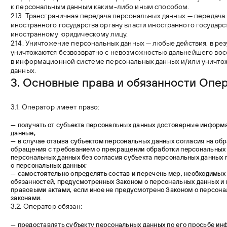
к персональным данным каким-либо иным способом.
2.13. Трансграничная передача персональных данных — передач
иностранного государства органу власти иностранного государ
иностранному юридическому лицу.
2.14. Уничтожение персональных данных — любые действия, в ре
уничтожаются безвозвратно с невозможностью дальнейшего во
в информационной системе персональных данных и/или уничто
данных.
3. Основные права
и обязанности Опе
3.1. Оператор имеет право:
— получать от субъекта персональных данных достоверные инфор
данные;
— в случае отзыва субъектом персональных данных согласия на обр
обращения с требованием о прекращении обработки персональных 
персональных данных без согласия субъекта персональных данных п
о персональных данных;
— самостоятельно определять состав и перечень мер, необходимых
обязанностей, предусмотренных Законом о персональных данных и
правовыми актами, если иное не предусмотрено Законом о персон
законами.
3.2. Оператор обязан:
— предоставлять субъекту персональных данных по его просьбе и