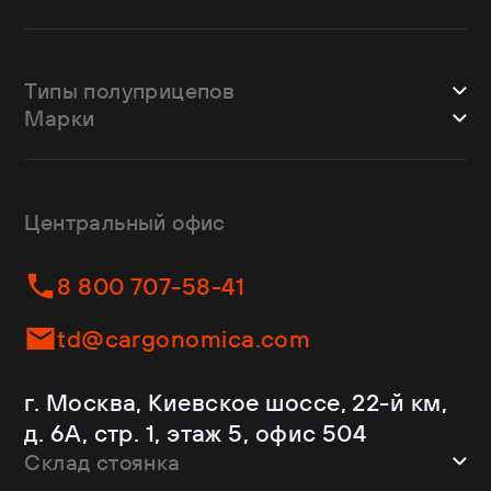
Типы полуприцепов
Марки
Шторные
Bodex
Лесовозы
CTTM Cargoline
Зерновозы
Dongfeng
Изотермы
Центральный офис
Fliegl
Бортовые
Helfimmer
Контейнеровозы
8 800 707-58-41
JAC
Самосвалы
Kassbohrer
Ломовозы
td@cargonomica.com
Koluman
Площадки
Krone
С кониками
г. Москва, Киевское шоссе, 22-й км,
Mercedes-Benz
Рефрижераторы
д. 6А, стр. 1, этаж 5, офис 504
Schmitz Cargobull
Склад стоянка
Shacman