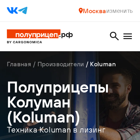
Москва
изменить
Главная
Производители
Koluman
Полуприцепы
Колуман
(Koluman)
Техника Koluman в лизинг