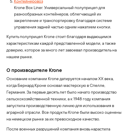
Контейнеровоз
Krone Box Liner. Универсальный полуприцеп для
разнообразных контейнеров, облегчающий их
закрепление и транспортировку благодаря системе
управления задней частью одним нажатием кнопки.
Купить полуприцеп Krone стоит благодаря выдающимся
характеристикам каждой представленной модели, а также
доверию, которое за много лет завоевал производитель на
нашем рынке.
О производителе Krone
Основание компании Krone датируется началом XX века,
когда Бернард Кроне основал мастерскую в Спелле,
Германия. За первые десять лет было начато производство
сельскохозяйственной техники, а к 1948 году компания
запустила производственную линию для использования в
аграрной отрасли. Все продукты Krone были высоко оценены
на немецком рынке за их превосходное качество.
После военных разрушений компания вновь нарастила