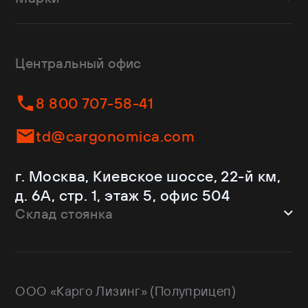
Шторные
Bodex
Лесовозы
CTTM Cargoline
Зерновозы
Dongfeng
Изотермы
Центральный офис
Fliegl
Бортовые
Helfimmer
Контейнеровозы
8 800 707-58-41
JAC
Самосвалы
Kassbohrer
Ломовозы
td@cargonomica.com
Koluman
Площадки
Krone
С кониками
г. Москва, Киевское шоссе, 22-й км,
Mercedes-Benz
Рефрижераторы
д. 6А, стр. 1, этаж 5, офис 504
Schmitz Cargobull
Склад стоянка
Shacman
Shwarzmuller
г. Москва, Троицкий АО,
Sitrak
Краснопахорский район, квартал №
Wagnermaier
171 GPS: 55.443540, 37.293077
ООО «Карго Лизинг» (Полуприцеп)
Wielton