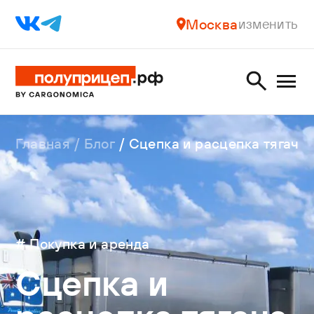
Москва
изменить
Главная
Блог
Сцепка и расцепка тягача
# Покупка и аренда
Сцепка и