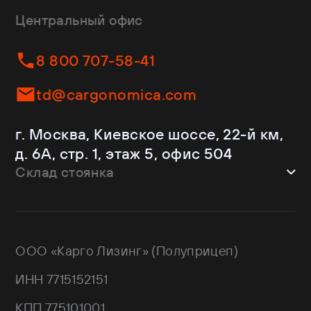
CTTM Cargoline
Зерновозы
Dongfeng
Изотермы
Центральный офис
Fliegl
Бортовые
Helfimmer
Контейнеровозы
8 800 707-58-41
JAC
Самосвалы
Kassbohrer
Ломовозы
td@cargonomica.com
Koluman
Площадки
Krone
С кониками
г. Москва, Киевское шоссе, 22-й км,
Mercedes-Benz
Рефрижераторы
д. 6А, стр. 1, этаж 5, офис 504
Schmitz Cargobull
Склад стоянка
Shacman
Shwarzmuller
г. Москва, Троицкий АО,
Sitrak
Краснопахорский район, квартал №
Wagnermaier
171 GPS: 55.443540, 37.293077
ООО «Карго Лизинг» (Полуприцеп)
Wielton
Валдай
ИНН 7715152151
НЕФАЗ
РИАТ
КПП 775101001