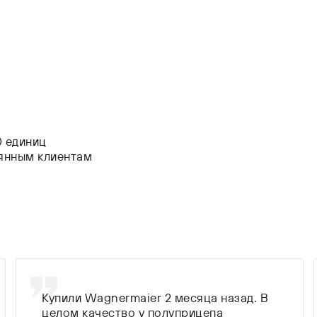
0 единиц
оянным клиентам
Купили Wagnermaier 2 месяца назад. В
целом качество у полуприцепа