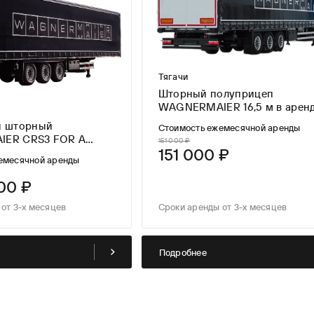
Тягачи
Шторный полуприцеп
WAGNERMAIER 16,5 м в арен
от 3-х мес
п шторный
Стоимость ежемесячной аренды
ER CRS3 FOR A
151 000 ₽
151 000 ₽
емесячной аренды
00 ₽
от 3-х месяцев
Сроки аренды от 3-х месяцев
Подробнее