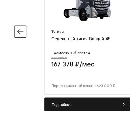
Тягачи
Седельный тягач Валдай 45
ейнеровоз
иммер) SMCD4
Ежемесячный платёж
8 115 000 ₽
167 378 ₽/мес
с
с 677 000 ₽.
Первоначальный взнос 1 623 000 ₽.
Подробнее