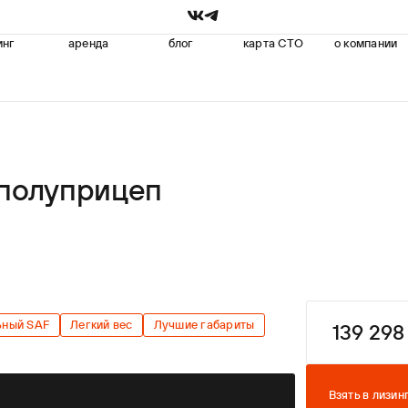
инг
аренда
блог
карта СТО
о компании
полуприцеп
ьный SAF
Легкий вес
Лучшие габариты
139 298
Условия лиз
Взять в лизин