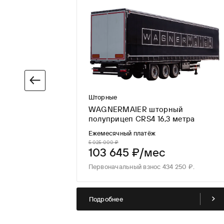
Шторные
торный
13,6 метров
WAGNERMAIER шторный
полуприцеп CRS4 16,3 метра
Ежемесячный платёж
с
5 025 000 ₽
103 645 ₽/мес
с 392 400 ₽.
Первоначальный взнос 434 250 ₽.
Подробнее