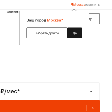
Москва
изменить
контакты
Подобрать технику
Ваш город
Москва?
Выбрать другой
Да
 ₽/мес*
инга
г