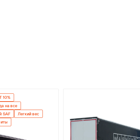
Т 10%
да на все
й SAF
Легкий вес
риты