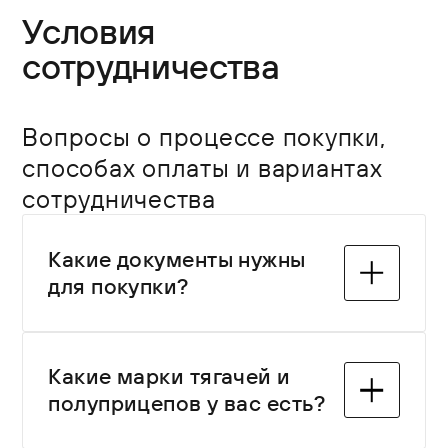
Условия
сотрудничества
Вопросы о процессе покупки,
способах оплаты и вариантах
сотрудничества
Какие документы нужны
для покупки?
Какие марки тягачей и
Какие марки тягачей и
полуприцепов у вас есть? В
полуприцепов у вас есть?
наличии и под заказ — популярные