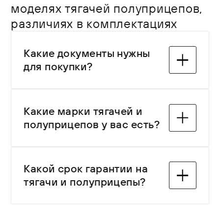
моделях тягачей полуприцепов,
различиях в комплектациях
Какие документы нужны
для покупки?
Какие марки тягачей и
Какие марки тягачей и
полуприцепов у вас есть? В
полуприцепов у вас есть?
наличии и под заказ — популярные
европейские и отечественные
бренды. Ассортимент регулярно
В наличии и под заказ —
Какой срок гарантии на
обновляется.
популярные европейские и
тягачи и полуприцепы?
отечественные бренды.
Ассортимент регулярно
обновляется.