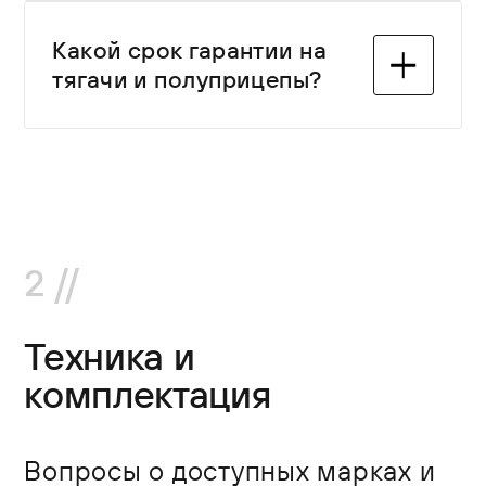
европейские и отечественные
бренды. Ассортимент регулярно
В наличии и под заказ —
Какой срок гарантии на
обновляется.
популярные европейские и
тягачи и полуприцепы?
отечественные бренды.
Ассортимент регулярно
обновляется.
В наличии и под заказ —
популярные европейские и
отечественные бренды.
Ассортимент регулярно
2 //
обновляется.
Техника и
комплектация
Вопросы о доступных марках и