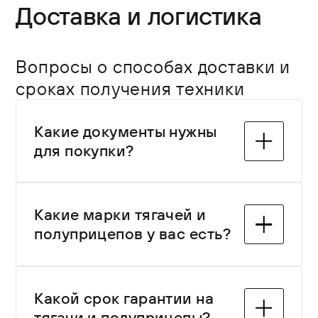
Доставка и логистика
Вопросы о способах доставки и
сроках получения техники
Какие документы нужны
для покупки?
Какие марки тягачей и
Какие марки тягачей и
полуприцепов у вас есть? В
полуприцепов у вас есть?
наличии и под заказ — популярные
европейские и отечественные
бренды. Ассортимент регулярно
В наличии и под заказ —
Какой срок гарантии на
обновляется.
популярные европейские и
тягачи и полуприцепы?