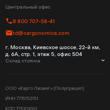
Dongfeng
Изотермы
Центральный офис
Fliegl
Бортовые
Helfimmer
Контейнеровозы
8 800 707-58-41
JAC
Самосвалы
Kassbohrer
Ломовозы
td@cargonomica.com
Koluman
Площадки
Krone
С кониками
г. Москва, Киевское шоссе, 22-й км,
Mercedes-Benz
Рефрижераторы
д. 6А, стр. 1, этаж 5, офис 504
Schmitz Cargobull
Склад стоянка
Shacman
Shwarzmuller
г. Москва, Троицкий АО,
Sitrak
Краснопахорский район, квартал №
Wagnermaier
171 GPS: 55.443540, 37.293077
ООО «Карго Лизинг» (Полуприцеп)
Wielton
Валдай
ИНН 7715152151
НЕФАЗ
РИАТ
КПП 775101001