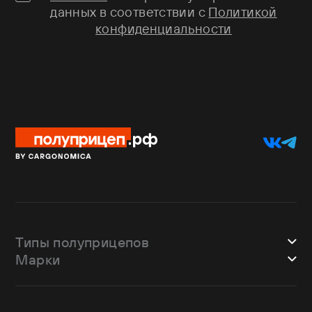
данных в соответствии с
Политикой
конфиденциальности
Типы полуприцепов
Марки
Шторные
Bodex
Лесовозы
CTTM Cargoline
Зерновозы