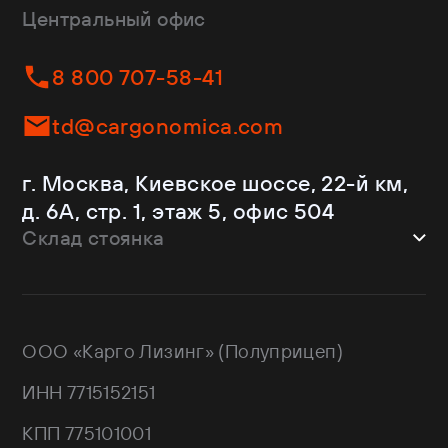
Dongfeng
Изотермы
Центральный офис
Fliegl
Бортовые
Helfimmer
Контейнеровозы
8 800 707-58-41
JAC
Самосвалы
Kassbohrer
Ломовозы
td@cargonomica.com
Koluman
Площадки
Krone
С кониками
г. Москва, Киевское шоссе, 22-й км,
Mercedes-Benz
Рефрижераторы
д. 6А, стр. 1, этаж 5, офис 504
Schmitz Cargobull
Склад стоянка
Shacman
Shwarzmuller
г. Москва, Троицкий АО,
Sitrak
Краснопахорский район, квартал №
Wagnermaier
171 GPS: 55.443540, 37.293077
ООО «Карго Лизинг» (Полуприцеп)
Wielton
Валдай
ИНН 7715152151
НЕФАЗ
РИАТ
КПП 775101001