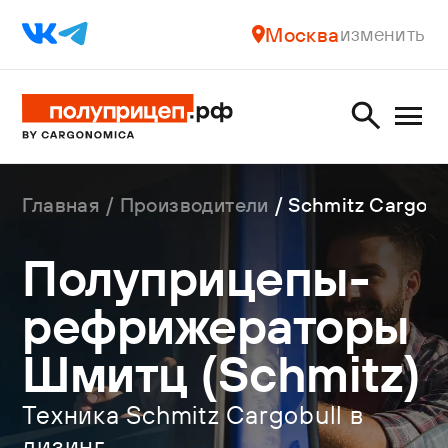
Москва
изменить
Главная
Производители
Schmitz Cargobu
Полуприцепы-
рефрижераторы
Шмитц (Schmitz)
Техника Schmitz Cargobull в
лизинг