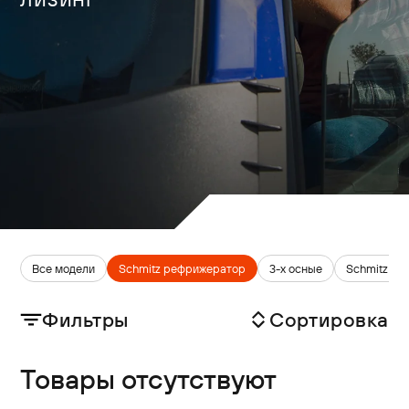
Все модели
Schmitz рефрижератор
3-х осные
Schmitz ш
Фильтры
Сортировка
Товары отсутствуют