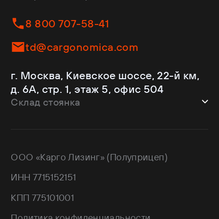
Fliegl
Бортовые
Helfimmer
Контейнеровозы
8 800 707-58-41
JAC
Самосвалы
Kassbohrer
Ломовозы
td@cargonomica.com
Koluman
Площадки
Krone
С кониками
г. Москва, Киевское шоссе, 22-й км,
Mercedes-Benz
Рефрижераторы
д. 6А, стр. 1, этаж 5, офис 504
Schmitz Cargobull
Склад стоянка
Shacman
Shwarzmuller
г. Москва, Троицкий АО,
Sitrak
Краснопахорский район, квартал №
Wagnermaier
171 GPS: 55.443540, 37.293077
ООО «Карго Лизинг» (Полуприцеп)
Wielton
Валдай
ИНН 7715152151
НЕФАЗ
РИАТ
КПП 775101001
Тонар
Политика конфиденциальности