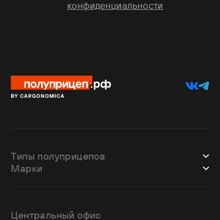
конфиденциальности
Типы полуприцепов
Марки
Шторные
Bodex
Лесовозы
CTTM Cargoline
Зерновозы
Dongfeng
Изотермы
Центральный офис