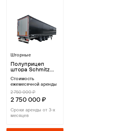
Шторные
Полуприцеп
штора Schmitz
Cargobull SCS
Стоимость
24/L E B
ежемесячной аренды
2 750 000 ₽
2 750 000 ₽
Сроки аренды от 3-х
месяцев