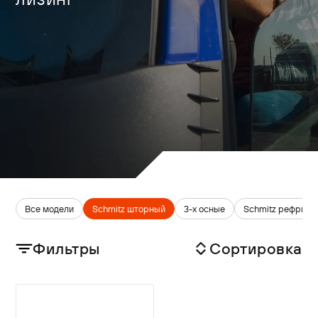
Все модели
Schmitz шторный
3-х осные
Schmitz рефриже
Фильтры
Сортировка