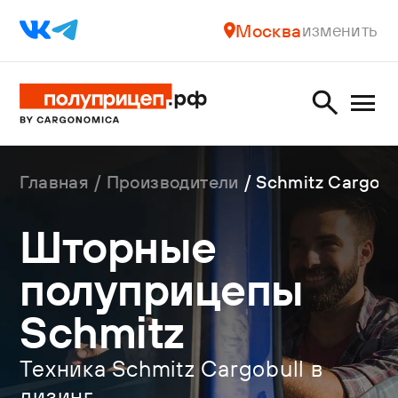
Москва
изменить
Главная
Производители
Schmitz Cargobu
Шторные
полуприцепы
Schmitz
Техника Schmitz Cargobull в
лизинг