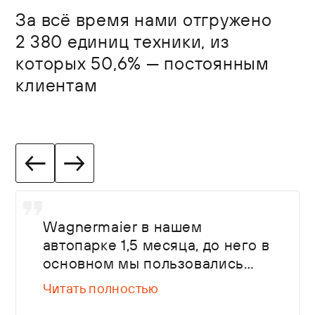
За всё время нами отгружено
2 380 единиц техники, из
которых 50,6% — постоянным
клиентам
Wagnermaier в нашем
автопарке 1,5 месяца, до него в
основном мы пользовались
Kogel. Главные факторы, на
Читать полностью
которые смотрели при выборе