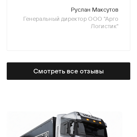
производителя, — цена,
доступность запчастей,
Руслан Максутов
комплектация и...
Генеральный директор ООО "Арго
Логистик"
Смотреть все отзывы