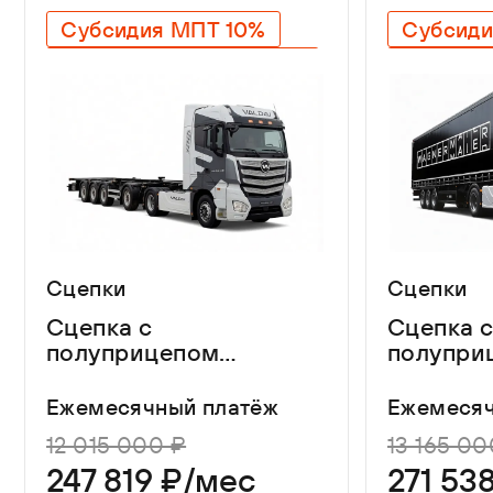
3 900 мм
Субсидия МПТ 10%
Субсиди
Объём
Гарантия 3 года на все
Гарантия
110
Оригинальный SAF
Оригина
Легкий 
Сцепки
Сцепки
Сцепка с
Сцепка 
полуприцепом
полупри
контейнеровозом
Wagnerma
Helfimmer
Ежемесячный платёж
Ежемесяч
12 015 000 ₽
13 165 00
247 819 ₽/мес
271 53