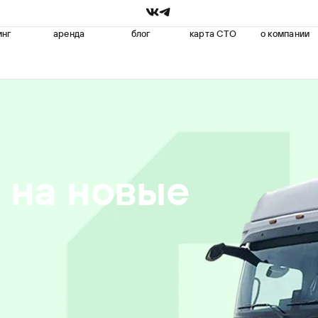
инг
аренда
блог
карта СТО
о компании
 на новые