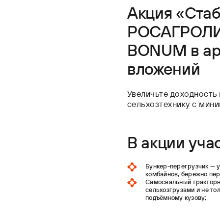
Акция «Стаб
РОСАГРОЛИЗ
BONUM в ар
вложений
Увеличьте доходность
сельхозтехнику с мин
В акции уча
Бункер-перегрузчик — у
комбайнов, бережно пе
Самосвальный тракторн
сельхозгрузами и не то
подъёмному кузову;