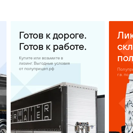
Готов к дороге.
Ли
Готов к работе.
скл
по
Купите или возьмите в
лизинг. Выгодные условия
от полуприцеп.рф
Полупр
г.в. по