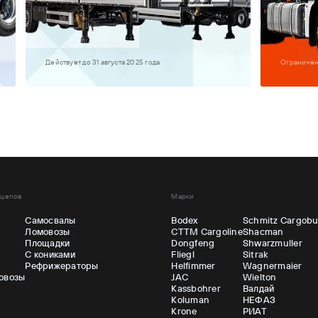
Действует до 31 августа 2025 года
Ограниче
ицепов
Марки
Самосвалы
Bodex
Schmitz Cargobu
Ломовозы
CTTM Cargoline
Shacman
ы
Площадки
Dongfeng
Shwarzmuller
С кониками
Fliegl
Sitrak
Рефрижераторы
Helfimmer
Wagnermaier
овозы
JAC
Wielton
Kassbohrer
Валдай
Koluman
НЕФАЗ
Krone
РИАТ