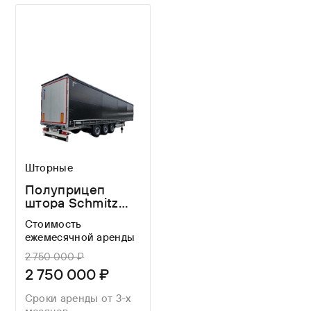
Шторные
Полуприцеп
штора Schmitz
Cargobull SCS
Стоимость
24/L E B
ежемесячной аренды
2 750 000 ₽
2 750 000 ₽
Сроки аренды от 3-х