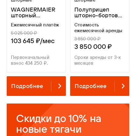
WAGNERMAIER
Полуприцеп
шторный
шторно-бортовой
полуприцеп
WAGNERMAIER
Ежемесячный платёж
Стоимость
CRS4 16,3 метра
CRS3 FOR A
ежемесячной аренды
LONG TIME
5 025 000 ₽
3 850 000 ₽
103 645 ₽/мес
3 850 000 ₽
Первоначальный
Сроки аренды от 3-х
взнос 434 250 ₽.
месяцев
Подробнее
Подробнее
Скидки до 10% на
новые тягачи