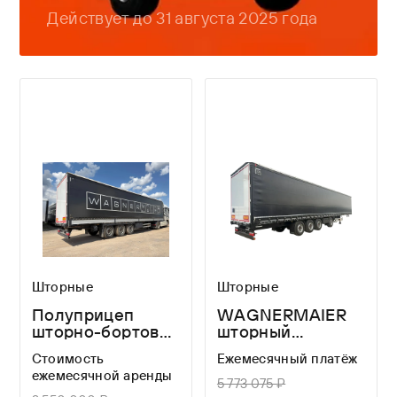
Действует до 31 августа 2025 года
Шторные
Шторные
Полуприцеп
WAGNERMAIER
шторно-бортовой
шторный
WAGNERMAIER
полуприцеп CRL4
Стоимость
Ежемесячный платёж
CRS3 FOR A
16,8 метров
ежемесячной аренды
LONG TIME
5 773 075 ₽