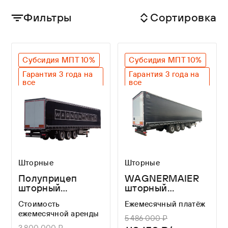
Фильтры
Сортировка
Субсидия МПТ 10%
Субсидия МПТ 10%
Гарантия 3 года на
Гарантия 3 года на
все
все
Оригинальный SAF
Оригинальный SAF
Легкий вес
Легкий вес
Лучшие габариты
Лучшие габариты
Шторные
Шторные
Полуприцеп
WAGNERMAIER
шторный
шторный
WAGNERMAIER
полуприцеп CRL4
Стоимость
Ежемесячный платёж
CRS3 FOR A
16,3 метров
ежемесячной аренды
LONG TIME
5 486 000 ₽
3 800 000 ₽