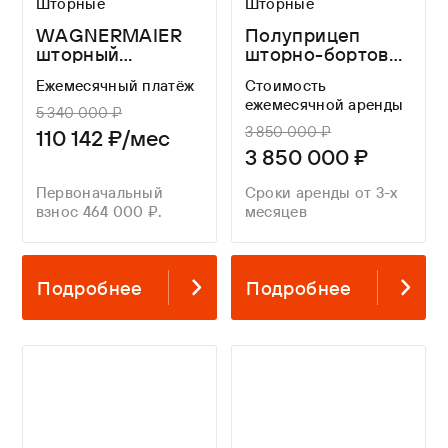
Шторные
Шторные
WAGNERMAIER
Полуприцеп
шторный
шторно-бортовой
полуприцеп CRL3
WAGNERMAIER
Ежемесячный платёж
Стоимость
16,8 метров
CRS3 FOR A
ежемесячной аренды
LONG TIME
5 340 000 ₽
3 850 000 ₽
110 142 ₽/мес
3 850 000 ₽
Первоначальный
Сроки аренды от 3-х
взнос 464 000 ₽.
месяцев
Подробнее
Подробнее