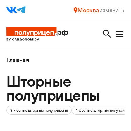
Москва
изменить
Главная
Шторные
полуприцепы
3-х осные шторные полуприцепы
4-х осные шторные полуприце