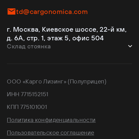
JAC
Самосвалы
Kassbohrer
Ломовозы
td@cargonomica.com
Koluman
Площадки
Krone
С кониками
г. Москва, Киевское шоссе, 22-й км,
Mercedes-Benz
Рефрижераторы
д. 6А, стр. 1, этаж 5, офис 504
Schmitz Cargobull
Склад стоянка
Shacman
Shwarzmuller
г. Москва, Троицкий АО,
Sitrak
Краснопахорский район, квартал №
Wagnermaier
171 GPS: 55.443540, 37.293077
ООО «Карго Лизинг» (Полуприцеп)
Wielton
Валдай
ИНН 7715152151
НЕФАЗ
РИАТ
КПП 775101001
Тонар
Политика конфиденциальности
Пользовательское соглашение