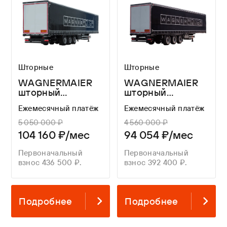
Шторные
Шторные
WAGNERMAIER
WAGNERMAIER
шторный
шторный
полуприцеп CRL3
полуприцеп
Ежемесячный платёж
Ежемесячный платёж
16,3 метра
CRS3 13,6 метров
5 050 000 ₽
4 560 000 ₽
104 160 ₽/мес
94 054 ₽/мес
Первоначальный
Первоначальный
взнос 436 500 ₽.
взнос 392 400 ₽.
Подробнее
Подробнее