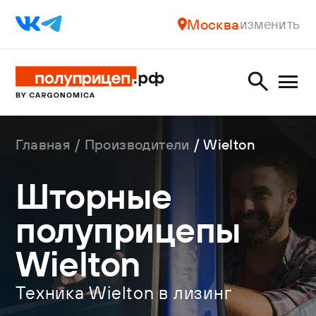
Москва
изменить
Главная
Производители
Wielton
Шторные
полуприцепы
Wielton
Техника Wielton в лизинг