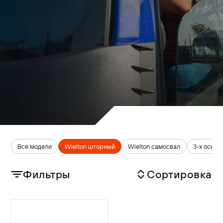
Все модели
Wielton шторный
Wielton cамосвал
3-х осные
Фильтры
Сортировка