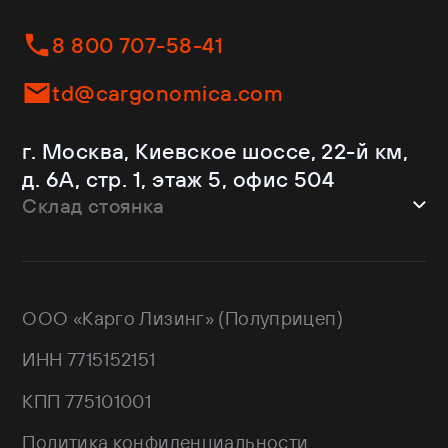
Fliegl
Бортовые
Helfimmer
Контейнеровозы
8 800 707-58-41
JAC
Самосвалы
Kassbohrer
Ломовозы
td@cargonomica.com
Koluman
Площадки
Krone
С кониками
г. Москва, Киевское шоссе, 22-й км,
Mercedes-Benz
Рефрижераторы
д. 6А, стр. 1, этаж 5, офис 504
Schmitz Cargobull
Склад стоянка
Shacman
Shwarzmuller
г. Москва, Троицкий АО,
Sitrak
Краснопахорский район, квартал №
Wagnermaier
171 GPS: 55.443540, 37.293077
ООО «Карго Лизинг» (Полуприцеп)
Wielton
Валдай
ИНН 7715152151
НЕФАЗ
РИАТ
КПП 775101001
Тонар
Политика конфиденциальности