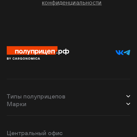
конфиденциальности
Типы полуприцепов
Марки
Шторные
Bodex
Лесовозы
CTTM Cargoline
Зерновозы
Dongfeng
Изотермы
Центральный офис