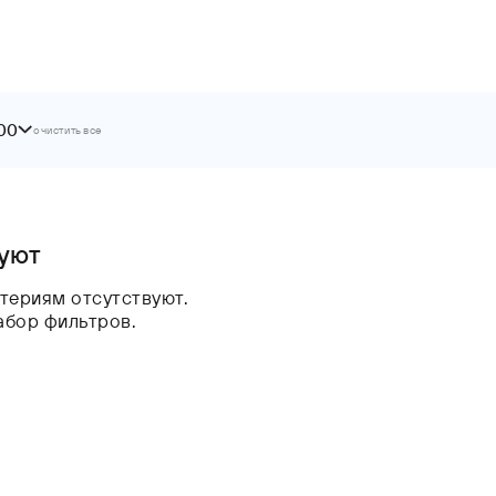
000
очистить все
вуют
териям отсутствуют.
абор фильтров.