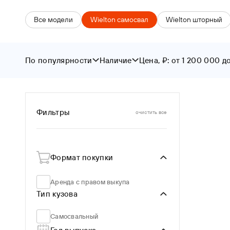
Все модели
Wielton cамосвал
Wielton шторный
По популярности
Наличие
Цена, ₽: от 1 200 000 д
От
До
По популярности
В наличии
По новизне
Цена ↑
Фильтры
очистить все
Цена ↓
Формат покупки
Аренда с правом выкупа
Тип кузова
Самосвальный