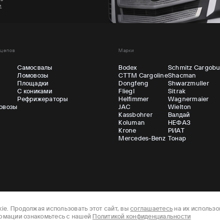
и
ицепов
Марки
Самосвалы
Bodex
Schmitz Cargobu
Ломовозы
CTTM Cargoline
Shacman
ы
Площадки
Dongfeng
Shwarzmuller
С кониками
Fliegl
Sitrak
Рефрижераторы
Helfimmer
Wagnermaier
овозы
JAC
Wielton
Kassbohrer
Валдай
Koluman
НЕФАЗ
Krone
РИАТ
Mercedes-Benz
Тонар
ie. Продолжая использовать этот сайт, вы
соглашаетесь
на их использо
рмации ознакомьтесь с нашей
Политикой конфиденциальности