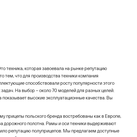
то техника, которая завоевала на рынке репутацию
о тем, что для производства техники компания
плектующие способствовали росту популярности этого
адач. На выбор – около 70 моделей для разных целей.
ка показывает высокие эксплуатационные качества. Вы
му прицепы польского бренда востребованы как в Европе,
тва дорожного полотна. Рамы и оси техники выдерживают
дило репутацию полуприцепов. Мы предлагаем доступные