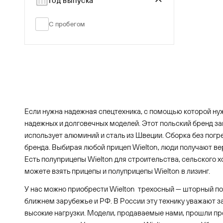
Год выпуска
С пробегом
Если нужна надежная спецтехника, с помощью которой нуж
надежных и долговечных моделей. Этот польский бренд з
использует алюминий и сталь из Швеции. Сборка без по
бренда. Выбирая любой прицеп Wielton, люди получают ве
Есть полуприцепы Wielton для строительства, сельского 
можете взять прицепы и полуприцепы Wielton в лизинг.
У нас можно приобрести Wielton трехосный — шторный по
ближнем зарубежье и РФ. В России эту технику уважают за
высокие нагрузки. Модели, продаваемые нами, прошли п