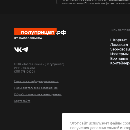
соответствии с
Политикой конфиденциальност
Типы полупр
Шторные
Лесовозы
Зерновоз
Изотермы
Бортовые
Контейнер
ООО «Карго Лизинг» (Полуприцеп)
ИНН 7715152151
КПП 775101001
Политика конфиденциальности
Пользовательское соглашение
Обработка персональных данных
Карта сайта
Этот сайт использует файлы cook
получения дополнительной инфо