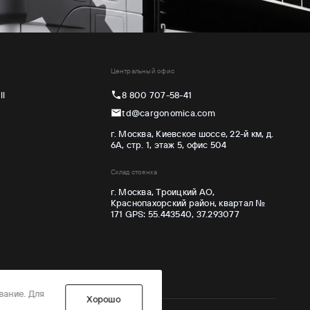
Центральный офис
ll
8 800 707-58-41
td@cargonomica.com
г. Москва, Киевское шоссе, 22-й км, д.
6А, стр. 1, этаж 5, офис 504
Склад стоянка
г. Москва, Троицкий АО,
Краснопахорский район, квартал №
171 GPS: 55.443540, 37.293077
вание. Для
Хорошо