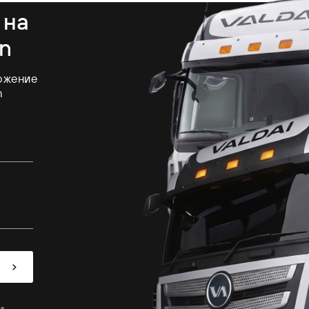
 на
on
ожение
n
 в