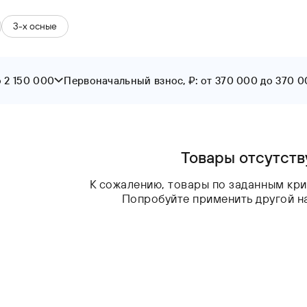
3-х осные
о 2 150 000
Первоначальный взнос, ₽: от 370 000 до 370 
От
До
Товары отсутст
К сожалению, товары по заданным кри
Попробуйте применить другой н