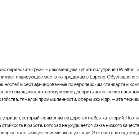
но перевозить грузы – рекомендуем купить полуприцеп Wielton. Э
анимает лидирующее место по продажам в Европе. Обусловлено эт
грешностей и сертифицированные по европейским стандартам ком
рного помощника, которому можно доверить выполнение сложных з
хозяйства, тяжелой промышленности, сферы жкх и др. — эта техни
луприцеп, который применим на дорогах любых категорий. Поэто
 стойкость в работе, которая не ухудшается из-за низкого качес
роверку тяжелыми условиями эксплуатации. Это еще раз подтвер