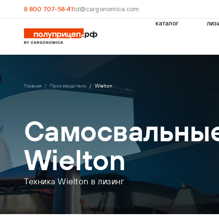
8 800 707-58-41
td@cargonomica.com
каталог
лиз
Главная
Производители
Wielton
Самосвальны
Wielton
Техника Wielton в лизинг