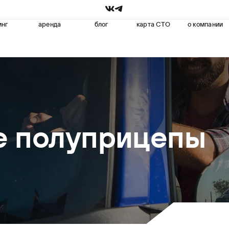
инг
аренда
блог
карта СТО
о компании
е полуприцепы