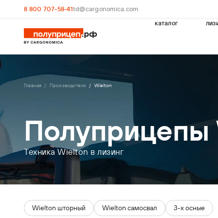
8 800 707-58-41
td@cargonomica.com
каталог
лиз
Главная
Производители
Wielton
Полуприцепы 
Техника Wielton в лизинг
Wielton шторный
Wielton cамосвал
3-х осные