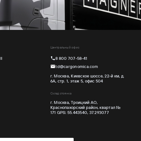
Центральный офис
ll
8 800 707-58-41
td@cargonomica.com
г. Москва, Киевское шоссе, 22-й км, д.
6А, стр. 1, этаж 5, офис 504
Склад стоянка
г. Москва, Троицкий АО,
Краснопахорский район, квартал №
171 GPS: 55.443540, 37.293077