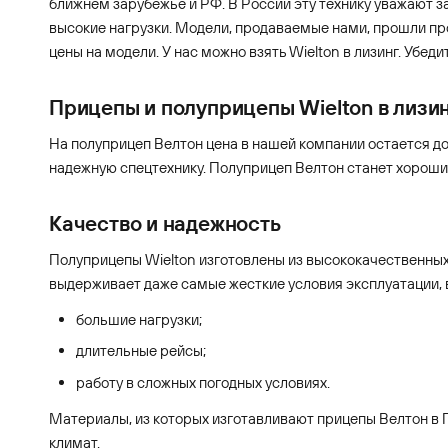
ближнем зарубежье и РФ. В России эту технику уважают за
высокие нагрузки. Модели, продаваемые нами, прошли п
цены на модели. У нас можно взять Wielton в лизинг. Убед
Прицепы и полуприцепы Wielton в лизи
На полуприцеп Велтон цена в нашей компании остается д
надежную спецтехнику. Полуприцеп Велтон станет хорошим
Качество и надежность
Полуприцепы Wielton изготовлены из высококачественных 
выдерживает даже самые жесткие условия эксплуатации, 
большие нагрузки;
длительные рейсы;
работу в сложных погодных условиях.
Материалы, из которых изготавливают прицепы Велтон в П
климат.