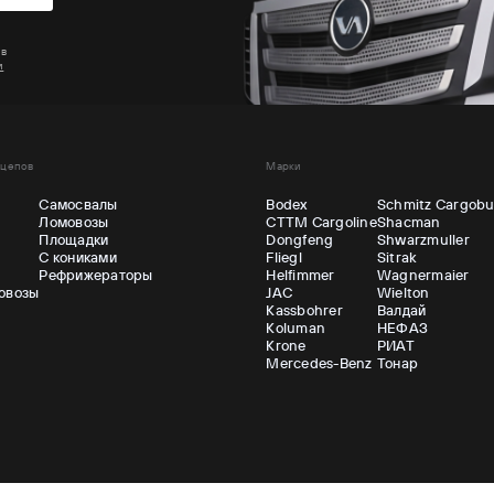
 в
и
ицепов
Марки
Самосвалы
Bodex
Schmitz Cargobu
Ломовозы
CTTM Cargoline
Shacman
ы
Площадки
Dongfeng
Shwarzmuller
С кониками
Fliegl
Sitrak
Рефрижераторы
Helfimmer
Wagnermaier
овозы
JAC
Wielton
Kassbohrer
Валдай
Koluman
НЕФАЗ
Krone
РИАТ
Mercedes-Benz
Тонар