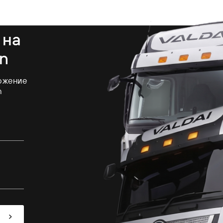
 на
on
ожение
n