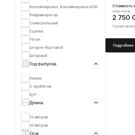
Стоимость 
Контейнеровоз; Контейнеровоз ADR
2 750 000 ₽
Рефрижератор
2 750 
Самосвальный
Сроки арен
Сцепка
Тягач
Подробнее
шторно-бортовой
Шторный
Год выпуска
Новые
С пробегом
Б/У
Длина
13 метров
16 метров
Оси