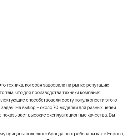
то техника, которая завоевала на рынке репутацию
о тем, что для производства техники компания
плектующие способствовали росту популярности этого
адач. На выбор – около 70 моделей для разных целей.
ка показывает высокие эксплуатационные качества. Вы
му прицепы польского бренда востребованы как в Европе,