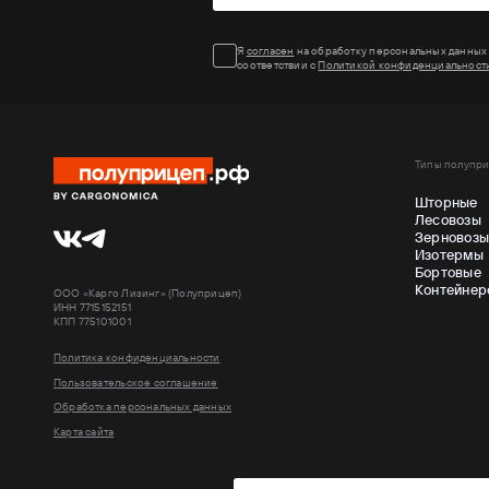
Я
согласен
на обработку персональных данных
соответствии с
Политикой конфиденциальност
Типы полупр
Шторные
Лесовозы
Зерновоз
Изотермы
Бортовые
Контейнер
ООО «Карго Лизинг» (Полуприцеп)
ИНН 7715152151
КПП 775101001
Политика конфиденциальности
Пользовательское соглашение
Обработка персональных данных
Карта сайта