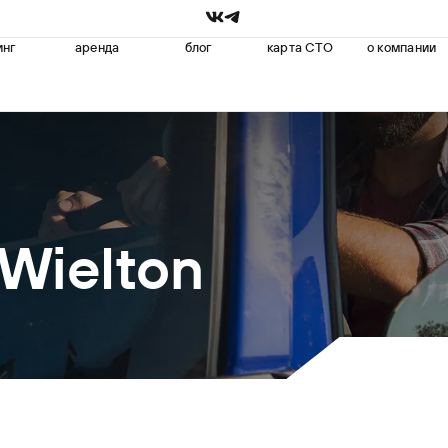
инг
аренда
блог
карта СТО
о компании
Wielton