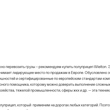
но перевозить грузы – рекомендуем купить полуприцеп Wielton. Э
анимает лидирующее место по продажам в Европе. Обусловлено эт
грешностей и сертифицированные по европейским стандартам ком
рного помощника, которому можно доверить выполнение сложных з
хозяйства, тяжелой промышленности, сферы жкх и др. — эта техни
луприцеп, который применим на дорогах любых категорий. Поэто