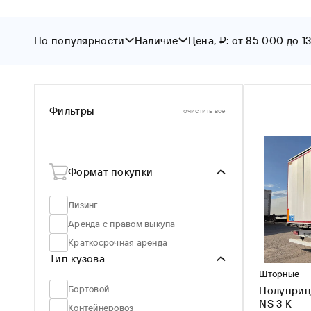
По популярности
Наличие
Цена, ₽: от 85 000 до 1
От
До
По популярности
В наличии
По новизне
Цена ↑
Фильтры
очистить все
Цена ↓
Формат покупки
Лизинг
Аренда с правом выкупа
Краткосрочная аренда
Тип кузова
Шторные
Бортовой
Полуприц
NS 3 K
Контейнеровоз