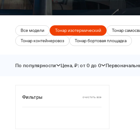
Все модели
Тонар изотермический
Тонар самосв
Тонар контейнеровоз
Тонар бортовая площадка
По популярности
Цена, ₽: от 0 до 0
Первоначальны
От
До
От
По популярности
По новизне
Цена ↑
Фильтры
очистить все
Цена ↓