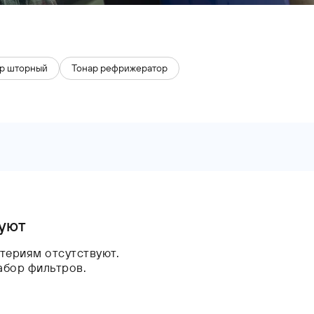
р шторный
Тонар рефрижератор
вуют
териям отсутствуют.
абор фильтров.