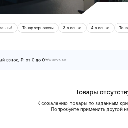
альный
Тонар зерновозы
3-х осные
4-х осные
Тона
й взнос, ₽: от 0 до 0
очистить все
До
Товары отсутст
К сожалению, товары по заданным кри
Попробуйте применить другой н