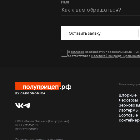
Имя
Оставить заявку
Я
согласен
на обработку персональных данных
соответствии с
Политикой конфиденциальност
Типы полупр
Шторные
Лесовозы
Зерновоз
Изотермы
Бортовые
Контейнер
ООО «Карго Лизинг» (Полуприцеп)
ИНН 7715152151
КПП 775101001
Политика конфиденциальности