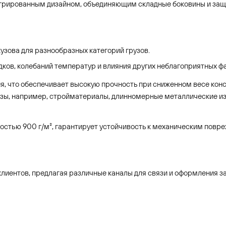
грированным дизайном, объединяющим складные боковины и защ
зова для разнообразных категорий грузов.
ков, колебаний температур и влияния других неблагоприятных ф
 что обеспечивает высокую прочность при сниженном весе конст
узы, например, стройматериалы, длинномерные металлические из
ностью 900 г/м², гарантирует устойчивость к механическим повр
лиентов, предлагая различные каналы для связи и оформления за