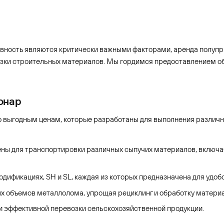
ивность являются критически важными факторами, аренда полупр
озки строительных материалов. Мы гордимся предоставлением об
онар
о выгодным ценам, которые разработаны для выполнения различн
 для транспортировки различных сыпучих материалов, включая 
одификациях, SH и SL, каждая из которых предназначена для удоб
 объемов металлолома, упрощая рециклинг и обработку материа
и эффективной перевозки сельскохозяйственной продукции.