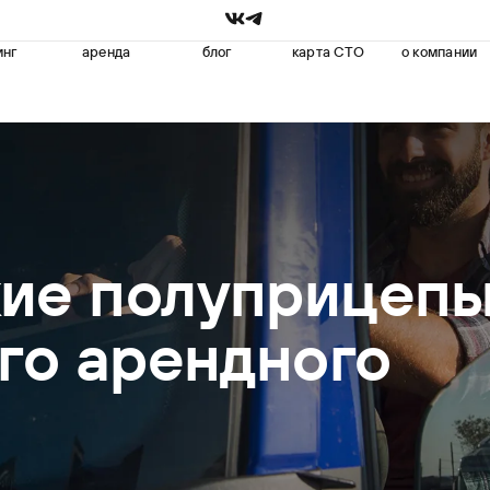
инг
аренда
блог
карта СТО
о компании
ие полуприцеп
го арендного