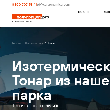
8 800 707-58-41
td@cargonomica.com
каталог
лиз
Главная
Производители
Тонар
Изотермическ
Тонар из наше
парка
Техника Тонар в лизинг