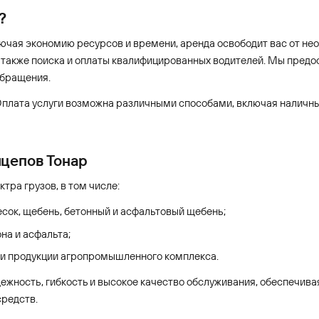
?
лючая экономию ресурсов и времени, аренда освободит вас от не
 также поиска и оплаты квалифицированных водителей. Мы предос
обращения.
Оплата услуги возможна различными способами, включая наличны
ицепов Тонар
ра грузов, в том числе:
есок, щебень, бетонный и асфальтовый щебень;
на и асфальта;
 и продукции агропромышленного комплекса.
дежность, гибкость и высокое качество обслуживания, обеспечи
редств.