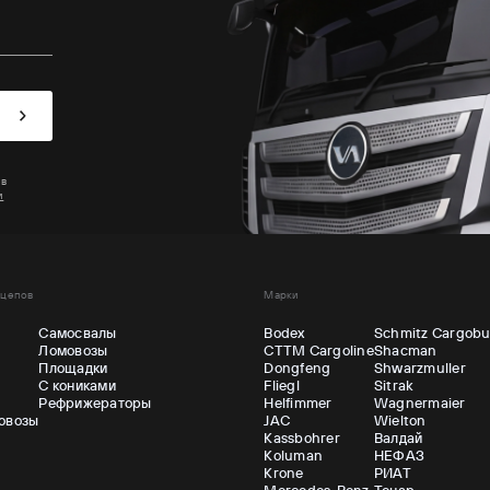
 в
и
ицепов
Марки
Самосвалы
Bodex
Schmitz Cargobu
Ломовозы
CTTM Cargoline
Shacman
ы
Площадки
Dongfeng
Shwarzmuller
С кониками
Fliegl
Sitrak
Рефрижераторы
Helfimmer
Wagnermaier
овозы
JAC
Wielton
Kassbohrer
Валдай
Koluman
НЕФАЗ
Krone
РИАТ
Mercedes-Benz
Тонар