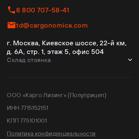
Helfimmer
Контейнеровозы
8 800 707-58-41
JAC
Самосвалы
Kassbohrer
Ломовозы
td@cargonomica.com
Koluman
Площадки
Krone
С кониками
г. Москва, Киевское шоссе, 22-й км,
Mercedes-Benz
Рефрижераторы
д. 6А, стр. 1, этаж 5, офис 504
Schmitz Cargobull
Склад стоянка
Shacman
Shwarzmuller
г. Москва, Троицкий АО,
Sitrak
Краснопахорский район, квартал №
Wagnermaier
171 GPS: 55.443540, 37.293077
ООО «Карго Лизинг» (Полуприцеп)
Wielton
Валдай
ИНН 7715152151
НЕФАЗ
РИАТ
КПП 775101001
Тонар
Политика конфиденциальности