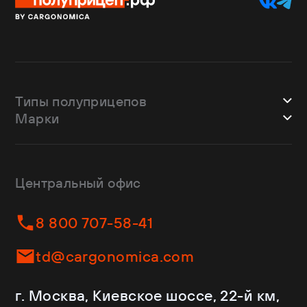
Типы полуприцепов
Марки
Шторные
Bodex
Лесовозы
CTTM Cargoline
Зерновозы
Dongfeng
Изотермы
Центральный офис
Fliegl
Бортовые
Helfimmer
Контейнеровозы
8 800 707-58-41
JAC
Самосвалы
Kassbohrer
Ломовозы
td@cargonomica.com
Koluman
Площадки
Krone
С кониками
г. Москва, Киевское шоссе, 22-й км,
Mercedes-Benz
Рефрижераторы