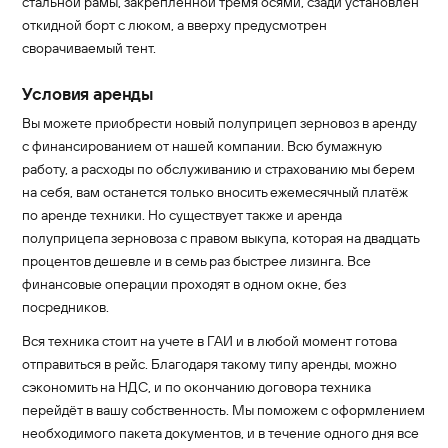
стальной рамы, закрепленной тремя осями, сзади установлен
откидной борт с люком, а вверху предусмотрен
сворачиваемый тент.
Условия аренды
Вы можете приобрести новый полуприцеп зерновоз в аренду
с финансированием от нашей компании. Всю бумажную
работу, а расходы по обслуживанию и страхованию мы берем
на себя, вам останется только вносить ежемесячный платёж
по аренде техники. Но существует также и аренда
полуприцепа зерновоза c правом выкупа, которая на двадцать
процентов дешевле и в семь раз быстрее лизинга. Все
финансовые операции проходят в одном окне, без
посредников.
Вся техника стоит на учете в ГАИ и в любой момент готова
отправиться в рейс. Благодаря такому типу аренды, можно
сэкономить на НДС, и по окончанию договора техника
перейдёт в вашу собственность. Мы поможем с оформлением
необходимого пакета документов, и в течение одного дня все