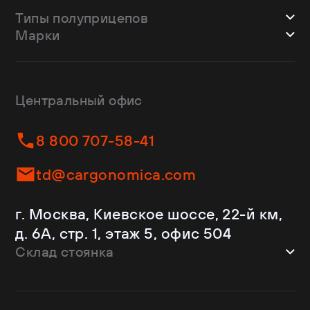
Типы полуприцепов
Марки
Шторные
Bodex
Лесовозы
CTTM Cargoline
Зерновозы
Dongfeng
Изотермы
Центральный офис
Fliegl
Бортовые
Helfimmer
Контейнеровозы
8 800 707-58-41
JAC
Самосвалы
Kassbohrer
Ломовозы
td@cargonomica.com
Koluman
Площадки
Krone
С кониками
г. Москва, Киевское шоссе, 22-й км,
Mercedes-Benz
Рефрижераторы
д. 6А, стр. 1, этаж 5, офис 504
Schmitz Cargobull
Склад стоянка
Shacman
Shwarzmuller
г. Москва, Троицкий АО,
Sitrak
Краснопахорский район, квартал №