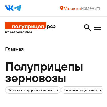
Москва
изменить
Главная
Полуприцепы
зерновозы
3-х осные полуприцепы зерновозы
4-х осные полуприцепы зерн