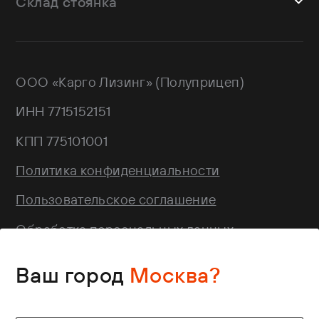
Склад стоянка
Shacman
Shwarzmuller
г. Москва, Троицкий АО,
Sitrak
Краснопахорский район, квартал №
Wagnermaier
171 GPS: 55.443540, 37.293077
ООО «Карго Лизинг» (Полуприцеп)
Wielton
Валдай
ИНН 7715152151
НЕФАЗ
РИАТ
КПП 775101001
Тонар
Политика конфиденциальности
Пользовательское соглашение
Обработка персональных данных
Карта сайта
Этот сайт использует файлы cookie.
Ваш город
Москва?
Продолжая использовать этот сайт, вы
соглашаетесь
на их использование. Для
получения дополнительной информации