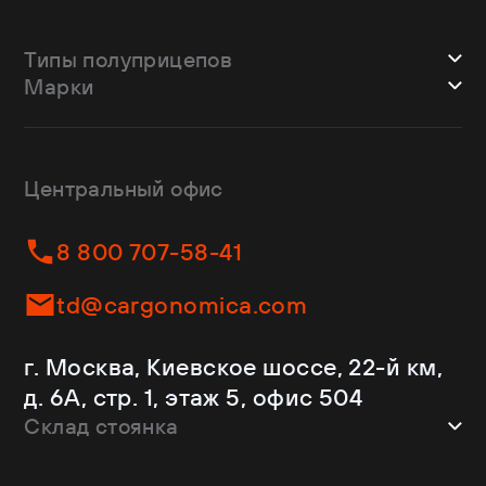
Типы полуприцепов
Марки
Шторные
Bodex
Лесовозы
CTTM Cargoline
Зерновозы
Dongfeng
Изотермы
Центральный офис
Fliegl
Бортовые
Helfimmer
Контейнеровозы
8 800 707-58-41
JAC
Самосвалы
Kassbohrer
Ломовозы
td@cargonomica.com
Koluman
Площадки
Krone
С кониками
г. Москва, Киевское шоссе, 22-й км,
Mercedes-Benz
Рефрижераторы
д. 6А, стр. 1, этаж 5, офис 504
Schmitz Cargobull
Склад стоянка
Shacman
Shwarzmuller