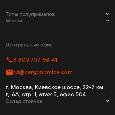
Типы полуприцепов
Марки
Шторные
Bodex
Лесовозы
CTTM Cargoline
Зерновозы
Dongfeng
Изотермы
Центральный офис
Fliegl
Бортовые
Helfimmer
Контейнеровозы
8 800 707-58-41
JAC
Самосвалы
Kassbohrer
Ломовозы
td@cargonomica.com
Koluman
Площадки
Krone
С кониками
г. Москва, Киевское шоссе, 22-й км,
Mercedes-Benz
Рефрижераторы
д. 6А, стр. 1, этаж 5, офис 504
Schmitz Cargobull
Склад стоянка
Shacman
Shwarzmuller