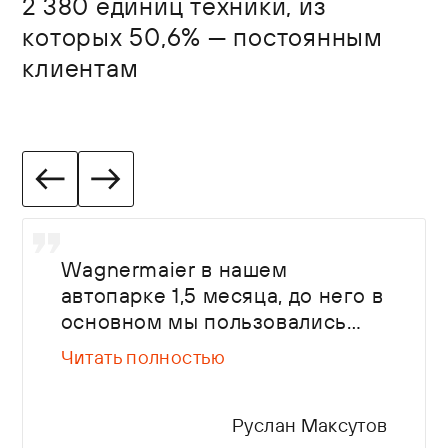
2 380 единиц техники, из
которых 50,6% — постоянным
клиентам
Wagnermaier в нашем
автопарке 1,5 месяца, до него в
основном мы пользовались
Kogel. Главные факторы, на
Читать полностью
которые смотрели при выборе
производителя, — цена,
доступность запчастей,
Руслан Максутов