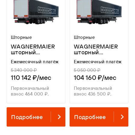
Шторные
Шторные
WAGNERMAIER
WAGNERMAIER
шторный
шторный
полуприцеп CRL3
полуприцеп CRL3
Ежемесячный платёж
Ежемесячный платёж
16,8 метров
16,3 метра
5 340 000 ₽
5 050 000 ₽
110 142 ₽/мес
104 160 ₽/мес
Первоначальный
Первоначальный
взнос 464 000 ₽.
взнос 436 500 ₽.
Подробнее
Подробнее