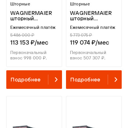
Шторные
Шторные
WAGNERMAIER
WAGNERMAIER
шторный
шторный
полуприцеп CRL4
полуприцеп CRL4
Ежемесячный платёж
Ежемесячный платёж
16,3 метров
16,8 метров
5 486 000 ₽
5 773 075 ₽
113 153 ₽/мес
119 074 ₽/мес
Первоначальный
Первоначальный
взнос 998 000 ₽.
взнос 507 307 ₽.
Подробнее
Подробнее