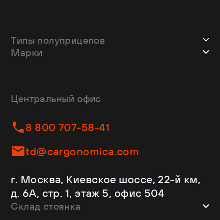
Типы полуприцепов
Марки
Шторные
Bodex
Лесовозы
CTTM Cargoline
Зерновозы
Dongfeng
Изотермы
Центральный офис
Fliegl
Бортовые
Helfimmer
Контейнеровозы
8 800 707-58-41
JAC
Самосвалы
Kassbohrer
Ломовозы
td@cargonomica.com
Koluman
Площадки
Krone
С кониками
г. Москва, Киевское шоссе, 22-й км,
Mercedes-Benz
Рефрижераторы
д. 6А, стр. 1, этаж 5, офис 504
Schmitz Cargobull
Склад стоянка
Shacman