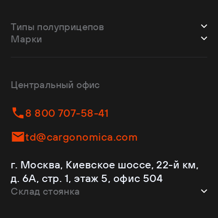
Типы полуприцепов
Марки
Шторные
Bodex
Лесовозы
CTTM Cargoline
Зерновозы
Dongfeng
Изотермы
Центральный офис
Fliegl
Бортовые
Helfimmer
Контейнеровозы
8 800 707-58-41
JAC
Самосвалы
Kassbohrer
Ломовозы
td@cargonomica.com
Koluman
Площадки
Krone
С кониками
г. Москва, Киевское шоссе, 22-й км,
Mercedes-Benz
Рефрижераторы
д. 6А, стр. 1, этаж 5, офис 504
Schmitz Cargobull
Склад стоянка
Shacman
Shwarzmuller