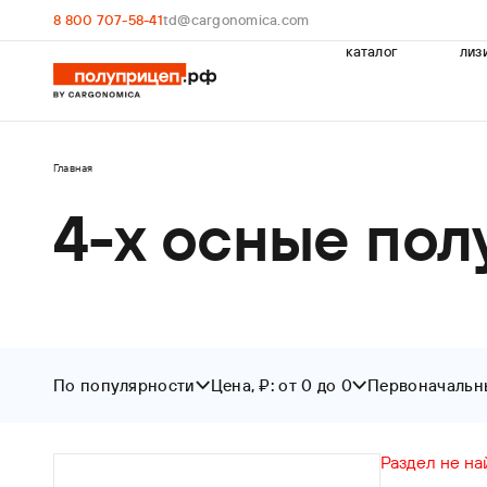
8 800 707-58-41
td@cargonomica.com
каталог
лиз
Главная
4-х осные по
По популярности
Цена, ₽: от 0 до 0
Первоначальны
От
До
От
По популярности
Раздел не на
По новизне
Цена ↑