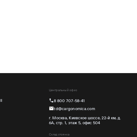
Центральный офис
ll
8 800 707-58-41
td@cargonomica.com
г. Москва, Киевское шоссе, 22-й км, д.
6А, стр. 1, этаж 5, офис 504
Склад стоянка