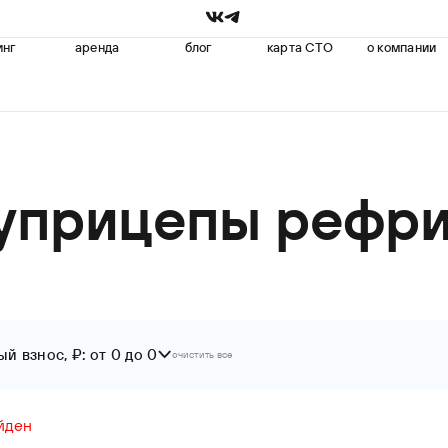
инг
аренда
блог
карта СТО
о компании
луприцепы рефр
й взнос, ₽: от 0 до 0
очистить все
До
йден