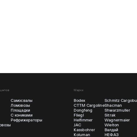
ицепов
Марки
Самосвалы
Bodex
Schmitz Cargobu
Ломовозы
CTTM Cargoline
Shacman
ы
Площадки
Dongfeng
Shwarzmuller
С кониками
Fliegl
Sitrak
Рефрижераторы
Helfimmer
Wagnermaier
овозы
JAC
Wielton
Kassbohrer
Валдай
Koluman
НЕФАЗ