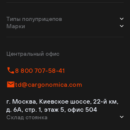
Типы полуприцепов
Марки
Шторные
Bodex
Лесовозы
CTTM Cargoline
Зерновозы
Dongfeng
Изотермы
Центральный офис
Fliegl
Бортовые
Helfimmer
Контейнеровозы
8 800 707-58-41
JAC
Самосвалы
Kassbohrer
Ломовозы
td@cargonomica.com
Koluman
Площадки
Krone
С кониками
г. Москва, Киевское шоссе, 22-й км,
Mercedes-Benz
Рефрижераторы
д. 6А, стр. 1, этаж 5, офис 504
Schmitz Cargobull
Склад стоянка
Shacman
Shwarzmuller