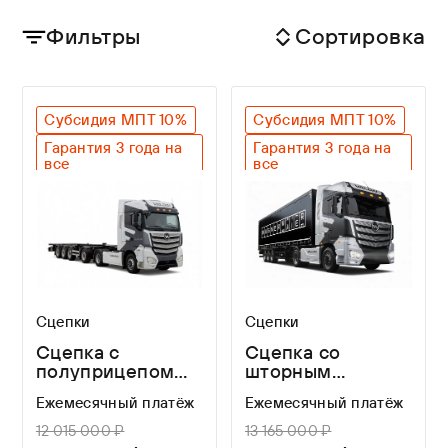
Фильтры
Сортировка
Субсидия МПТ 10%
Субсидия МПТ 10%
Гарантия 3 года на
Гарантия 3 года на
все
все
Оригинальный SAF
Оригинальный SAF
Легкий вес
Сцепки
Сцепки
Сцепка с
Сцепка со
полуприцепом
шторным
контейнеровозом
полуприцепом
Ежемесячный платёж
Ежемесячный платёж
Helfimmer
Wagnermaier
16,37 м
12 015 000 ₽
13 165 000 ₽