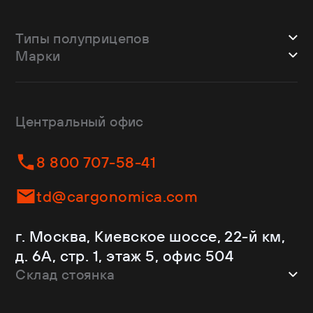
Типы полуприцепов
Марки
Шторные
Bodex
Лесовозы
CTTM Cargoline
Зерновозы
Dongfeng
Изотермы
Центральный офис
Fliegl
Бортовые
Helfimmer
Контейнеровозы
8 800 707-58-41
JAC
Самосвалы
Kassbohrer
Ломовозы
td@cargonomica.com
Koluman
Площадки
Krone
С кониками
г. Москва, Киевское шоссе, 22-й км,
Mercedes-Benz
Рефрижераторы
д. 6А, стр. 1, этаж 5, офис 504
Schmitz Cargobull
Склад стоянка
Shacman
Shwarzmuller