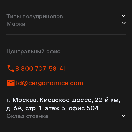
Типы полуприцепов
Марки
Шторные
Bodex
Лесовозы
CTTM Cargoline
Зерновозы
Dongfeng
Изотермы
Центральный офис
Fliegl
Бортовые
Helfimmer
Контейнеровозы
8 800 707-58-41
JAC
Самосвалы
Kassbohrer
Ломовозы
td@cargonomica.com
Koluman
Площадки
Krone
С кониками
г. Москва, Киевское шоссе, 22-й км,
Mercedes-Benz
Рефрижераторы
д. 6А, стр. 1, этаж 5, офис 504
Schmitz Cargobull
Склад стоянка
Shacman
Shwarzmuller