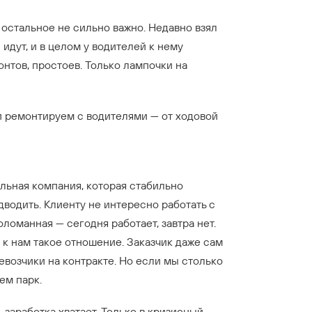
 остальное не сильно важно. Недавно взял
 идут, и в целом у водителей к нему
онтов, простоев. Только лампочки на
и ремонтируем с водителями — от ходовой
льная компания, которая стабильно
дводить. Клиенту не интересно работать с
оломанная — сегодня работает, завтра нет.
, к нам такое отношение. Заказчик даже сам
евозчики на контракте. Но если мы столько
аем парк.
 заработка хватает. Только в кризисный