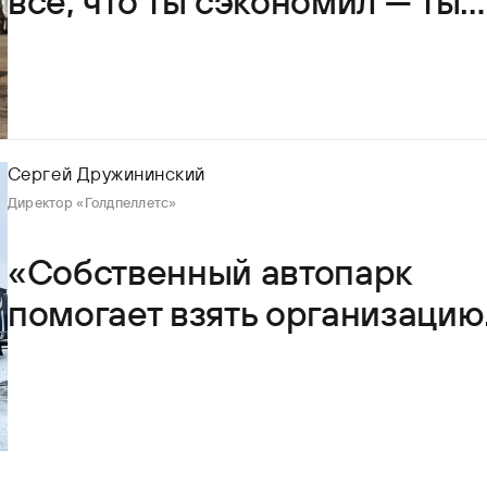
все, что ты сэкономил — ты
заработал»
Сергей Дружининский
Директор «Голдпеллетс»
«Собственный автопарк
помогает взять организацию
перевозки под свой контрол