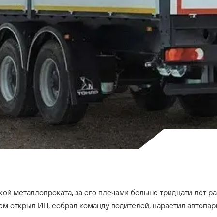
ой металлопроката, за его плечами больше тридцати лет ра
ем открыл ИП, собрал команду водителей, нарастил автопа