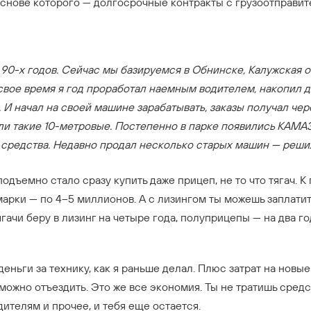
 основе которого — долгосрочные контракты с грузоотправит
90-х годов. Сейчас мы базируемся в Обнинске, Калужская о
свое время я год проработал наемным водителем, накопил 
 И начал на своей машине зарабатывать, заказы получал че
ли такие 10-метровые. Постепенно в парке появились КАМАЗ
е средства. Недавно продал несколько старых машин — реши
одъемно стало сразу купить даже прицеп, не то что тягач. 
арки — по 4–5 миллионов. А с лизингом ты можешь заплатить
ягачи беру в лизинг на четыре года, полуприцепы — на два г
деньги за технику, как я раньше делал. Плюс затрат на нов
 можно отъездить. Это же все экономия. Ты не тратишь средс
дителям и прочее, и тебя еще остается.