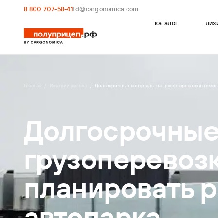
8 800 707-58-41
td@cargonomica.com
каталог
лиз
Главная
Истории успеха
Долгосрочные контракты на грузоперевозки помога
Долгосрочные
грузоперевоз
планировать 
автопарка