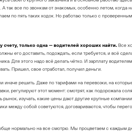
. А так все по звонкам от знакомых, особенно летом, когда 
аем по пять таких ходок. Но работаю только с проверенными
 счету, только одна — водителей хороших найти.
Все х
лжны его доставить, подождать, если требуется, и всё сдел
азчика. Для этого надо всё делать чётко. И зарплату водител
вать. Пришел, свое отработал, получил деньги.
ли иначе решить. Даже по тарифами на перевозки, на котор
вки, регулируют этот момент: смотрят, как подорожала соля
ь рынок, изучать, какие цены дают другие крупные компании
ики между собой советуются, договариваются, чтобы перего
ообще нормально на все смотрю. Мы процветаем с каждым дн