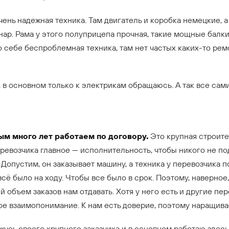
чень надежная техника. Там двигатель и коробка немецкие, а
онар. Рама у этого полуприцепа прочная, такие мощные балки
 себе беспроблемная техника, там нет частых каких-то рем
 в основном только к электрикам обращаюсь. А так все сам
рым много лет работаем по договору.
Это крупная строите
еревозчика главное — исполнительность, чтобы никого не по
 Допустим, он заказывает машину, а техника у перевозчика п
сё было на ходу. Чтобы все было в срок. Поэтому, наверное
 объем заказов нам отдавать. Хотя у него есть и другие пер
ное взаимопонимание. К нам есть доверие, поэтому наращив
жусь своего крупного заказчика и в основном работаю здесь,