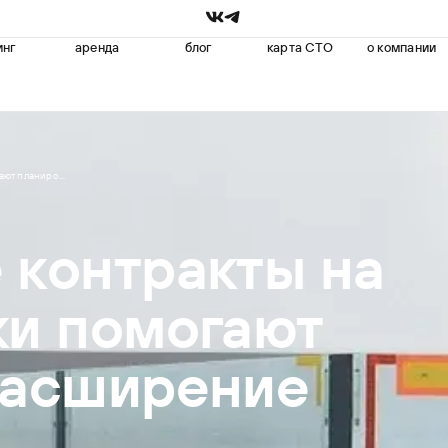
инг
аренда
блог
карта СТО
о компании
ют планиро...
 контракты на
ки помогают
расширение