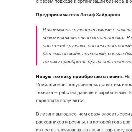
о своем подходе к организации бизнеса, в
Предприниматель Латиф Хайдаров:
Я занимаюсь грузоперевозками с начала 
возим исключительно металлопрокат. В 
советский грузовик, совсем допотопный.
был «мазовский», двухосный, раньше бы
технику приобретал б/у, на собственны
Новую технику приобретаю в лизинг.
Неп
16 миллионов, полуприцепы, допустим, ином
техника — работай дальше и зарабатывай. Т
переплата получается.
В лизинг выгоднее, чем сразу вносить свои 
расходников и резины, на которой года два
из нее выплачиваешь за лизинг, зарплату во