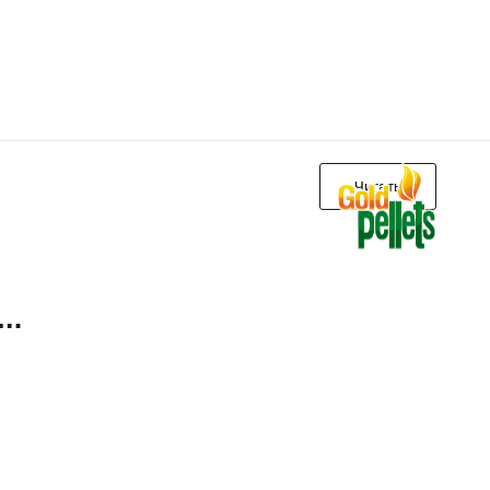
Читать
ь»