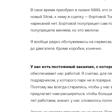
В свое время приобрел в лизинг MAN, это о
новый Sitrak, к нему в сцепку — бортовой Т
нареканий нет. Бортовой полуприцеп сам по
полуприцепе меняем, но это мелочи.
Я вообще редко обслуживаюсь на сервисах,
до двигателя. Кроме коробки, конечно.
У нас есть постоянный заказчик, с кото
обеспечивает нас работой. Я считаю, для п
подрядчиком, у которого парк не в порядке.
Поэтому мы всегда старались, чтобы у нас в
предлагает нам расширяться, чтобы больший
лет работаем, значит, у нас сложилось пол
Заказы я никогда специально не искал. Дер