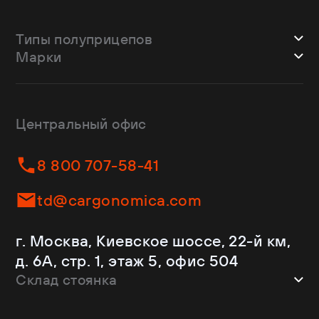
Типы полуприцепов
Марки
Шторные
Bodex
Лесовозы
CTTM Cargoline
Зерновозы
Dongfeng
Изотермы
Центральный офис
Fliegl
Бортовые
Helfimmer
Контейнеровозы
8 800 707-58-41
JAC
Самосвалы
Kassbohrer
Ломовозы
td@cargonomica.com
Koluman
Площадки
Krone
С кониками
г. Москва, Киевское шоссе, 22-й км,
Mercedes-Benz
Рефрижераторы
д. 6А, стр. 1, этаж 5, офис 504
Schmitz Cargobull
Склад стоянка
Shacman
Shwarzmuller