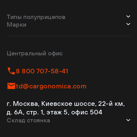
Типы полуприцепов
Марки
Шторные
Bodex
Лесовозы
CTTM Cargoline
Зерновозы
Dongfeng
Изотермы
Центральный офис
Fliegl
Бортовые
Helfimmer
Контейнеровозы
8 800 707-58-41
JAC
Самосвалы
Kassbohrer
Ломовозы
td@cargonomica.com
Koluman
Площадки
Krone
С кониками
г. Москва, Киевское шоссе, 22-й км,
Mercedes-Benz
Рефрижераторы
д. 6А, стр. 1, этаж 5, офис 504
Schmitz Cargobull
Склад стоянка
Shacman
Shwarzmuller