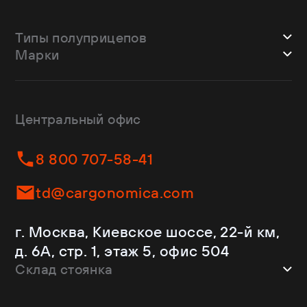
Типы полуприцепов
Марки
Шторные
Bodex
Лесовозы
CTTM Cargoline
Зерновозы
Dongfeng
Изотермы
Центральный офис
Fliegl
Бортовые
Helfimmer
Контейнеровозы
8 800 707-58-41
JAC
Самосвалы
Kassbohrer
Ломовозы
td@cargonomica.com
Koluman
Площадки
Krone
С кониками
г. Москва, Киевское шоссе, 22-й км,
Mercedes-Benz
Рефрижераторы
д. 6А, стр. 1, этаж 5, офис 504
Schmitz Cargobull
Склад стоянка
Shacman
Shwarzmuller