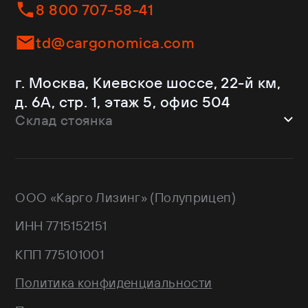
Helfimmer
Контейнеровозы
8 800 707-58-41
JAC
Самосвалы
Kassbohrer
Ломовозы
td@cargonomica.com
Koluman
Площадки
Krone
С кониками
г. Москва, Киевское шоссе, 22-й км,
Mercedes-Benz
Рефрижераторы
д. 6А, стр. 1, этаж 5, офис 504
Schmitz Cargobull
Склад стоянка
Shacman
Shwarzmuller
г. Москва, Троицкий АО,
Sitrak
Краснопахорский район, квартал №
Wagnermaier
171 GPS: 55.443540, 37.293077
ООО «Карго Лизинг» (Полуприцеп)
Wielton
Валдай
ИНН 7715152151
НЕФАЗ
РИАТ
КПП 775101001
Тонар
Политика конфиденциальности