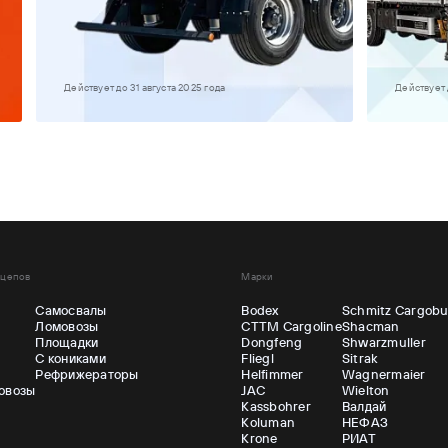
Действует до 31 августа 2025 года
Действует 
ицепов
Марки
Самосвалы
Bodex
Schmitz Cargobu
Ломовозы
CTTM Cargoline
Shacman
ы
Площадки
Dongfeng
Shwarzmuller
С кониками
Fliegl
Sitrak
Рефрижераторы
Helfimmer
Wagnermaier
овозы
JAC
Wielton
Kassbohrer
Валдай
Koluman
НЕФАЗ
Krone
РИАТ