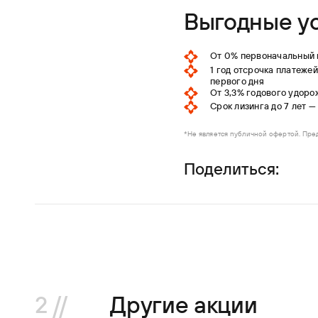
Выгодные у
От 0% первоначальный в
1 год отсрочка платеже
первого дня
От 3,3% годового удоро
Срок лизинга до 7 лет 
*Не является публичной офертой. Пре
Поделиться:
2 //
Другие акции