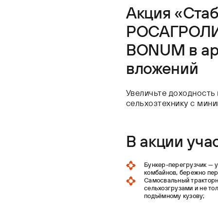
Акция «Стаб
РОСАГРОЛИЗ
BONUM в ар
вложений
Увеличьте доходность
сельхозтехнику с мин
В акции уча
Бункер-перегрузчик — у
комбайнов, бережно пе
Самосвальный тракторн
сельхозгрузами и не то
подъёмному кузову;