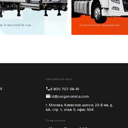
до 31 августа 2025 года
Ограниченное предложение
Центральный офис
ll
8 800 707-58-41
td@cargonomica.com
г. Москва, Киевское шоссе, 22-й км, д.
6А, стр. 1, этаж 5, офис 504
Склад стоянка