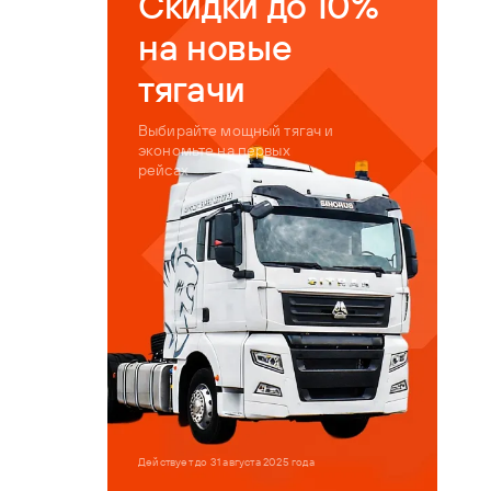
Скидки до 10%
на новые
тягачи
Выбирайте мощный тягач и
экономьте на первых
рейсах
Действует до 31 августа 2025 года