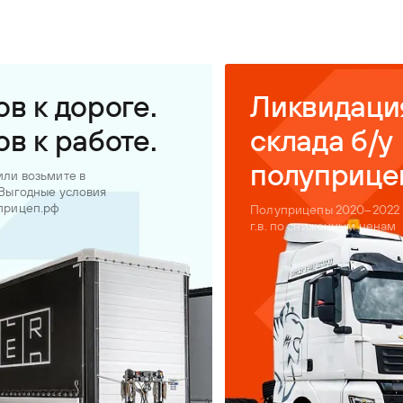
ов к дороге.
Ликвидаци
ов к работе.
склада б/у
полуприце
или возьмите в
 Выгодные условия
прицеп.рф
Полуприцепы 2020–2022
г.в. по сниженным ценам