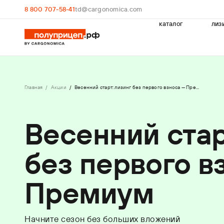
8 800 707-58-41
td@cargonomica.com
каталог
лиз
Главная
Акции
Весенний старт: лизинг без первого взноса — Пре...
Весенний стар
без первого в
Премиум
Начните сезон без больших вложений