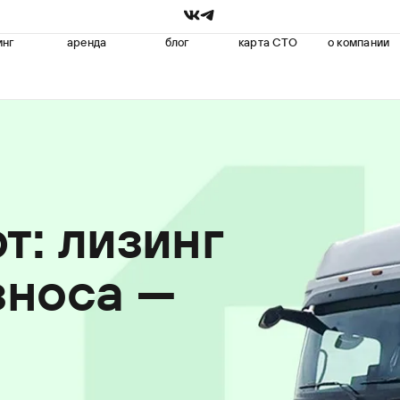
инг
аренда
блог
карта СТО
о компании
т: лизинг
зноса —