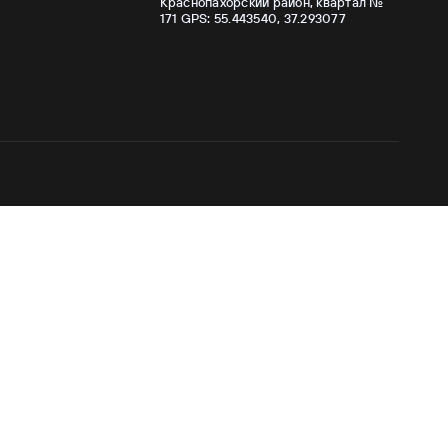
Краснопахорский район, квартал №
171 GPS: 55.443540, 37.293077