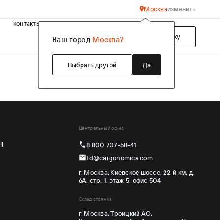
Москва
изменить
контакты
Подобрать технику
Ваш город
Москва?
Выбрать другой
Да
Центральный офис
ll
8 800 707-58-41
td@cargonomica.com
г. Москва, Киевское шоссе, 22-й км, д.
6А, стр. 1, этаж 5, офис 504
Склад стоянка
г. Москва, Троицкий АО,