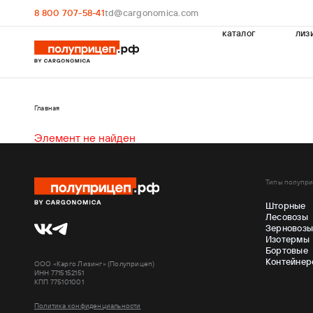
8 800 707-58-41
td@cargonomica.com
каталог
лиз
Главная
Элемент не найден
Типы полупр
Шторные
Лесовозы
Зерновоз
Изотермы
Бортовые
Контейнер
ООО «Карго Лизинг» (Полуприцеп)
ИНН 7715152151
КПП 775101001
Политика конфиденциальности