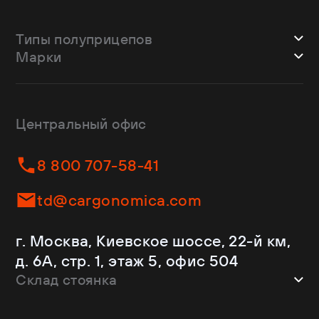
Типы полуприцепов
Марки
Шторные
Bodex
Лесовозы
CTTM Cargoline
Зерновозы
Dongfeng
Изотермы
Центральный офис
Fliegl
Бортовые
Helfimmer
Контейнеровозы
8 800 707-58-41
JAC
Самосвалы
Kassbohrer
Ломовозы
td@cargonomica.com
Koluman
Площадки
Krone
С кониками
г. Москва, Киевское шоссе, 22-й км,
Mercedes-Benz
Рефрижераторы
д. 6А, стр. 1, этаж 5, офис 504
Schmitz Cargobull
Склад стоянка
Shacman
Shwarzmuller