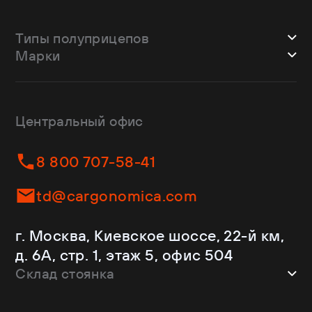
Типы полуприцепов
Марки
Шторные
Bodex
Лесовозы
CTTM Cargoline
Зерновозы
Dongfeng
Изотермы
Центральный офис
Fliegl
Бортовые
Helfimmer
Контейнеровозы
8 800 707-58-41
JAC
Самосвалы
Kassbohrer
Ломовозы
td@cargonomica.com
Koluman
Площадки
Krone
С кониками
г. Москва, Киевское шоссе, 22-й км,
Mercedes-Benz
Рефрижераторы
д. 6А, стр. 1, этаж 5, офис 504
Schmitz Cargobull
Склад стоянка
Shacman
Shwarzmuller