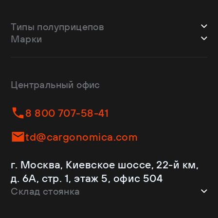
Типы полуприцепов
Марки
Шторные
Bodex
Лесовозы
CTTM Cargoline
Зерновозы
Dongfeng
Изотермы
Центральный офис
Fliegl
Бортовые
Helfimmer
Контейнеровозы
8 800 707-58-41
JAC
Самосвалы
Kassbohrer
Ломовозы
td@cargonomica.com
Koluman
Площадки
Krone
С кониками
г. Москва, Киевское шоссе, 22-й км,
Mercedes-Benz
Рефрижераторы
д. 6А, стр. 1, этаж 5, офис 504
Schmitz Cargobull
Склад стоянка
Shacman
Shwarzmuller