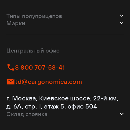
Типы полуприцепов
Марки
Шторные
Bodex
Лесовозы
CTTM Cargoline
Зерновозы
Dongfeng
Изотермы
Центральный офис
Fliegl
Бортовые
Helfimmer
Контейнеровозы
8 800 707-58-41
JAC
Самосвалы
Kassbohrer
Ломовозы
td@cargonomica.com
Koluman
Площадки
Krone
С кониками
г. Москва, Киевское шоссе, 22-й км,
Mercedes-Benz
Рефрижераторы
д. 6А, стр. 1, этаж 5, офис 504
Schmitz Cargobull
Склад стоянка
Shacman
Shwarzmuller